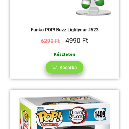
Funko POP! Buzz Lightyear #523
4990
Ft
6290
Ft
Készleten
Kosárba