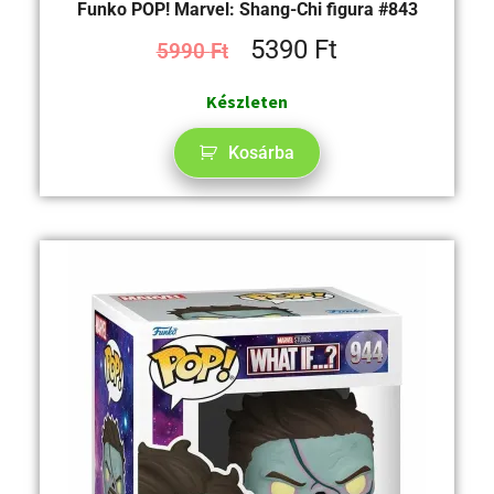
Funko POP! Marvel: Shang-Chi figura #843
5390
Ft
5990
Ft
Készleten
Kosárba