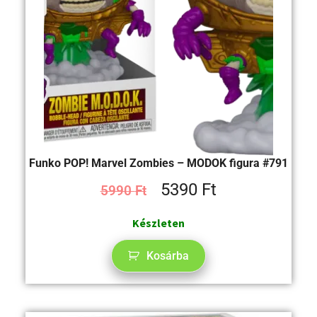
Funko POP! Marvel Zombies – MODOK figura #791
5390
Ft
5990
Ft
Készleten
Kosárba