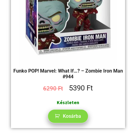
Funko POP! Marvel: What If…? – Zombie Iron Man
#944
5390
Ft
6290
Ft
Készleten
Kosárba