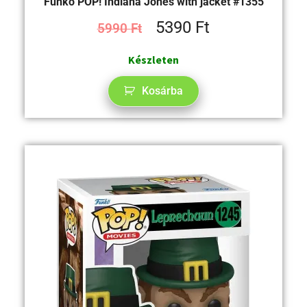
Funko POP! Indiana Jones with jacket #1355
5390
Ft
5990
Ft
Készleten
Kosárba