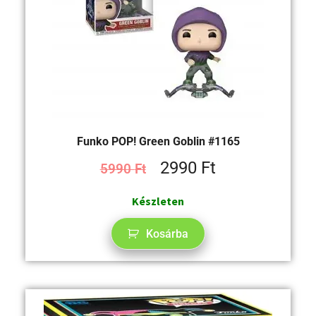
Funko POP! Green Goblin #1165
2990
Ft
5990
Ft
Készleten
Kosárba