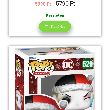
5790
Ft
5990
Ft
Készleten
Kosárba