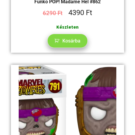
Funko POP! Madame Hel #862
4390
Ft
6290
Ft
Készleten
Kosárba