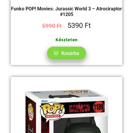
Funko POP! Movies: Jurassic World 3 – Atrociraptor
#1205
5390
Ft
5990
Ft
Készleten
Kosárba