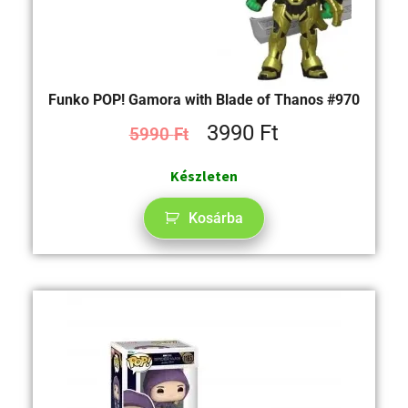
Funko POP! Gamora with Blade of Thanos #970
3990
Ft
5990
Ft
Készleten
Kosárba