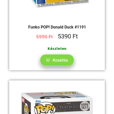
Funko POP! Donald Duck #1191
5390
Ft
5990
Ft
Készleten
Kosárba