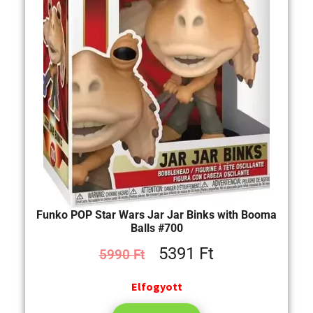
Funko POP Star Wars Jar Jar Binks with Booma
Balls #700
5391
Ft
5990
Ft
Elfogyott