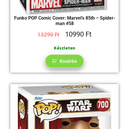
Funko POP Comic Cover: Marvel’s 85th – Spider-
man​ #58
10990
Ft
13290
Ft
Készleten
Kosárba