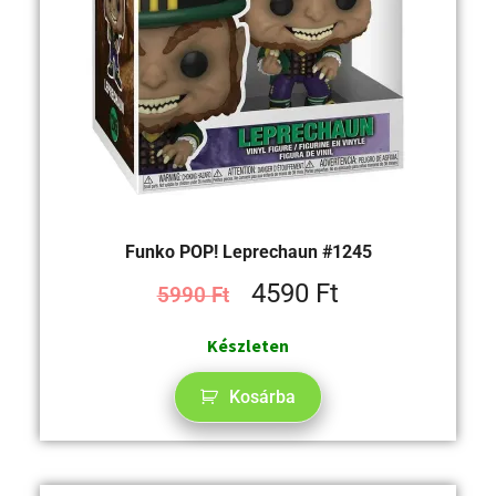
Funko POP! Leprechaun #1245
4590
Ft
5990
Ft
Készleten
Kosárba