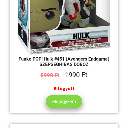
Funko POP! Hulk #451 (Avengers Endgame)
SZÉPSÉGHIBÁS DOBOZ
1990
Ft
5990
Ft
Elfogyott
Előjegyzem