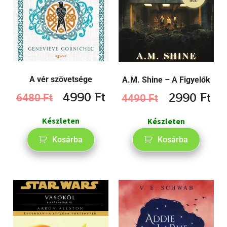
A vér szövetsége
A.M. Shine – A Figyelők
4990
Ft
2990
Ft
6480
Ft
4490
Ft
Készleten
Készleten
Kosárba
Kosárba