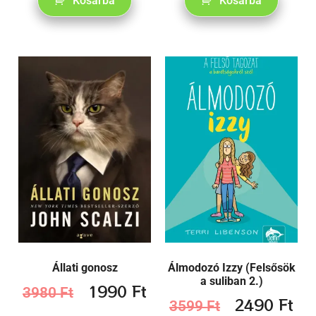
Kosárba
Kosárba
Állati gonosz
Álmodozó Izzy (Felsősök
a suliban 2.)
1990
Ft
3980
Ft
2490
Ft
3599
Ft