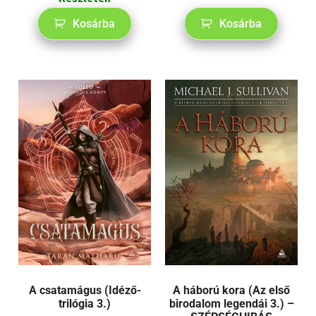
Kosárba
Kosárba
A csatamágus (Idéző-
A háború kora (Az első
trilógia 3.)
birodalom legendái 3.) –