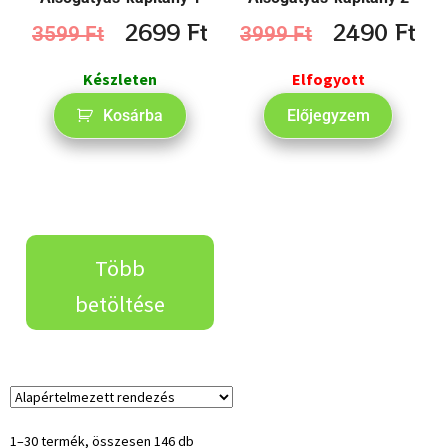
2699
Ft
2490
Ft
3599
Ft
3999
Ft
Készleten
Elfogyott
Kosárba
Előjegyzem
Több
betöltése
1–30 termék, összesen 146 db