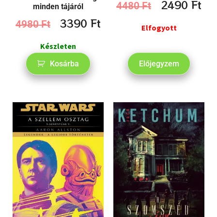
2490
Ft
4480
Ft
minden tájáról
3390
Ft
4980
Ft
Elfogyott
Készleten
Kosárba
Előjegyzem