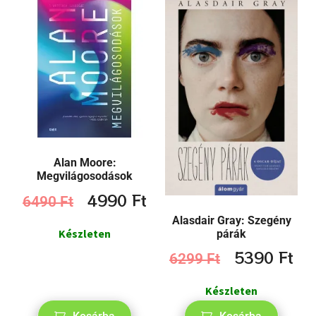
Alan Moore:
Megvilágosodások
4990
Ft
6490
Ft
Alasdair Gray: Szegény
Készleten
párák
5390
Ft
6299
Ft
Készleten