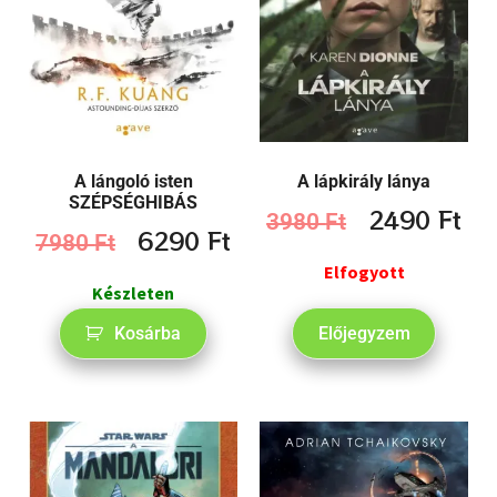
A lángoló isten
A lápkirály lánya
SZÉPSÉGHIBÁS
2490
Ft
3980
Ft
6290
Ft
7980
Ft
Elfogyott
Készleten
Kosárba
Előjegyzem