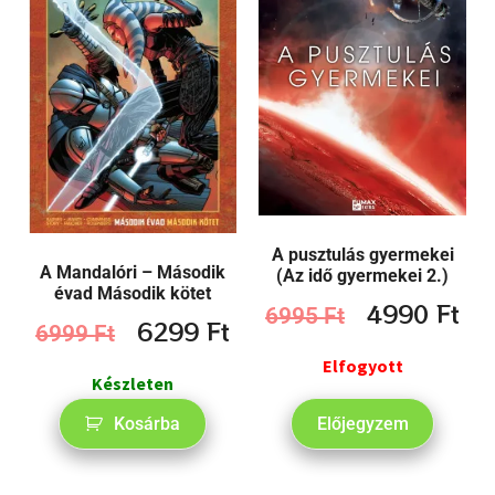
A pusztulás gyermekei
A Mandalóri – Második
(Az idő gyermekei 2.)
évad Második kötet
4990
Ft
6995
Ft
6299
Ft
6999
Ft
Elfogyott
Készleten
Kosárba
Előjegyzem