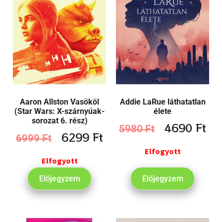
Aaron Allston Vasököl
Addie LaRue láthatatlan
(Star Wars: X-szárnyúak-
élete
sorozat 6. rész)
4690
Ft
5980
Ft
6299
Ft
6999
Ft
Elfogyott
Elfogyott
Előjegyzem
Előjegyzem