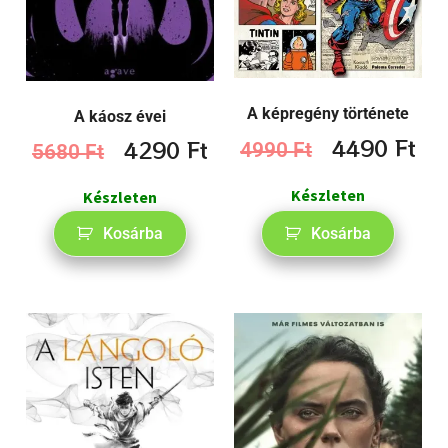
A képregény története
A káosz évei
4490
Ft
4290
Ft
4990
Ft
5680
Ft
Készleten
Készleten
Kosárba
Kosárba