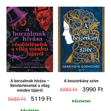
A borzalmak hívása –
A boszorkány szíve
Rémtörténetek a világ
3990
Ft
4980
Ft
minden tájáról
5119
Ft
5680
Ft
Készleten
Készleten