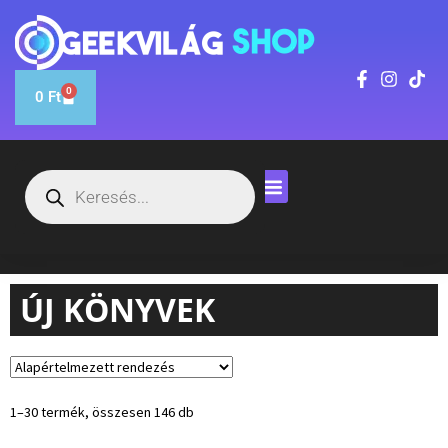
0
0
Ft
ÚJ KÖNYVEK
1–30 termék, összesen 146 db