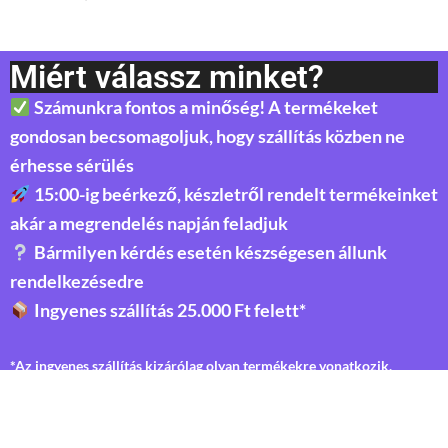
Miért válassz minket?
Számunkra fontos a minőség! A termékeket
gondosan becsomagoljuk, hogy szállítás közben ne
érhesse sérülés
15:00-ig beérkező, készletről rendelt termékeinket
akár a megrendelés napján feladjuk
Bármilyen kérdés esetén készségesen állunk
rendelkezésedre
Ingyenes szállítás 25.000 Ft felett*
*Az ingyenes szállítás kizárólag olyan termékekre vonatkozik,
melyek nem esnek az árkötöttségi törvény hatálya alá.