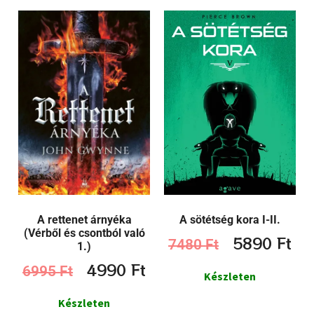
A rettenet árnyéka
A sötétség kora I-II.
(Vérből és csontból való
5890
Ft
7480
Ft
1.)
4990
Ft
6995
Ft
Készleten
Készleten