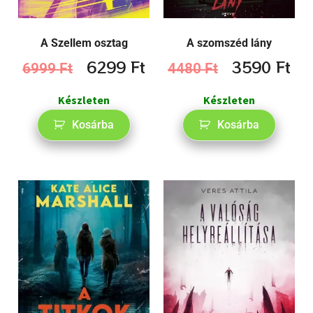
A Szellem osztag
A szomszéd lány
6299
Ft
3590
Ft
6999
Ft
4480
Ft
Készleten
Készleten
Kosárba
Kosárba