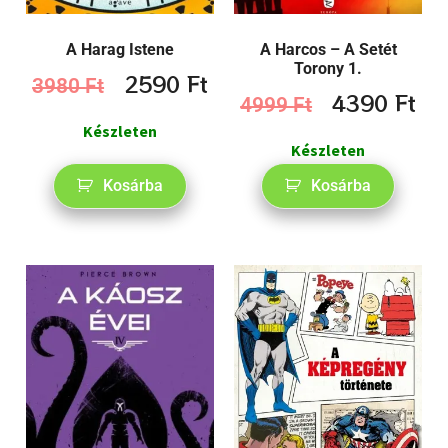
A Harag Istene
A Harcos – A Setét
Torony 1.
2590
Ft
3980
Ft
4390
Ft
4999
Ft
Készleten
Készleten
Kosárba
Kosárba