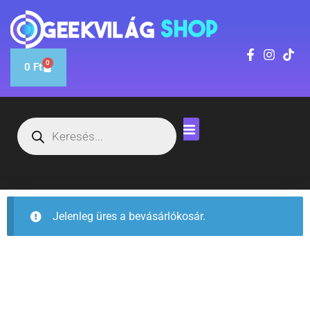
0
0
Ft
Jelenleg üres a bevásárlókosár.