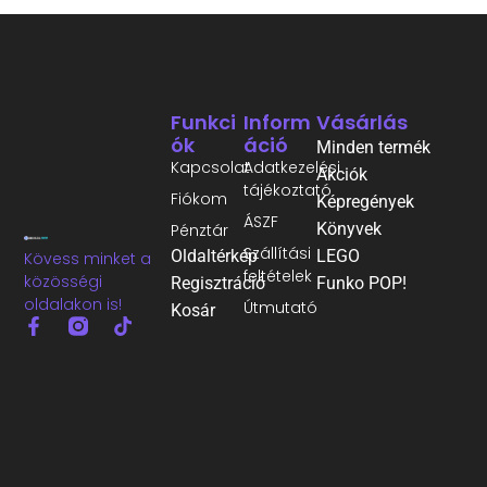
Funkci
Inform
Vásárlás
Ók
Áció
Minden termék
Kapcsolat
Adatkezelési
Akciók
tájékoztató
Fiókom
Képregények
ÁSZF
Könyvek
Pénztár
Szállítási
Oldaltérkép
LEGO
Kövess minket a
feltételek
közösségi
Regisztráció
Funko POP!
oldalakon is!
Útmutató
Kosár