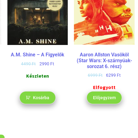
Aaron Allston Vasököl
A.M. Shine – A Figyelők
(Star Wars: X-szárnyúak-
4490
Ft
2990
Ft
sorozat 6. rész)
Készleten
6999
Ft
6299
Ft
Elfogyott
Kosárba
Előjegyzem