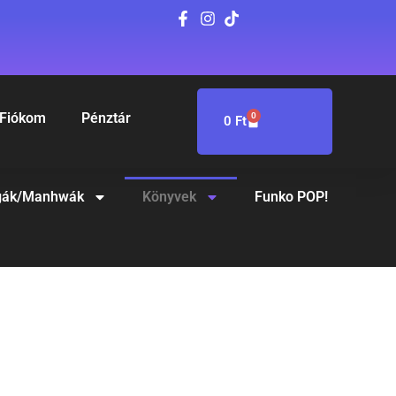
Fiókom
Pénztár
0
0
Ft
ák/Manhwák
Könyvek
Funko POP!