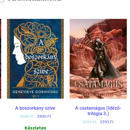
A boszorkány szíve
A csatamágus (Idéző-
trilógia 3.)
4980
Ft
3990
Ft
5995
Ft
5395
Ft
Készleten