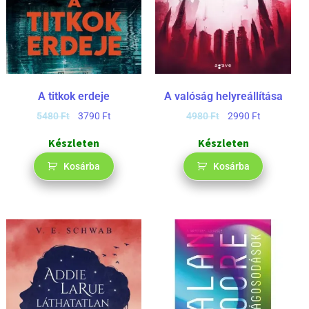
A titkok erdeje
A valóság helyreállítása
5480
Ft
3790
Ft
4980
Ft
2990
Ft
Készleten
Készleten
Kosárba
Kosárba