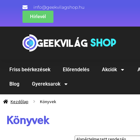
info@geekvilagshop.hu
Hírlevél
Friss beérkezések
Előrendelés
Akciók
A
Blog
Gyereksarok
Kezdőlap
Könyvek
Könyvek