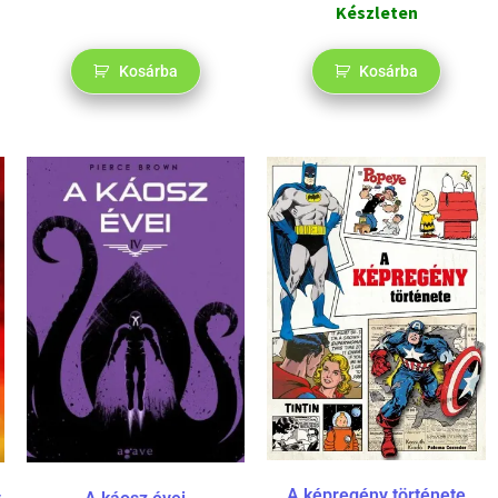
Készleten
Kosárba
Kosárba
A képregény története