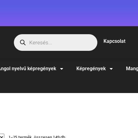
Kapcsolat
ngol nyelvű képregények
Képregények
Mang
1–25 termék, összesen 149 db