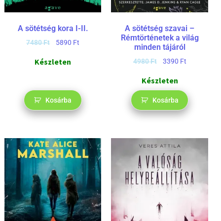
A sötétség kora I-II.
A sötétség szavai –
Rémtörténetek a világ
7480
Ft
5890
Ft
minden tájáról
Készleten
4980
Ft
3390
Ft
Készleten
Kosárba
Kosárba