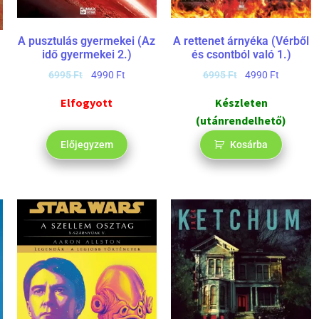
A rettenet árnyéka (Vérből
A pusztulás gyermekei (Az
és csontból való 1.)
idő gyermekei 2.)
6995
Ft
4990
Ft
6995
Ft
4990
Ft
Készleten
Elfogyott
(utánrendelhető)
Előjegyzem
Kosárba