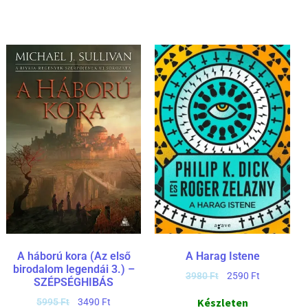
A háború kora (Az első
A Harag Istene
birodalom legendái 3.) –
3980
Ft
2590
Ft
SZÉPSÉGHIBÁS
Készleten
5995
Ft
3490
Ft