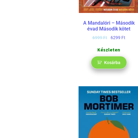
A Mandalóri – Második
évad Második kötet
6999
Ft
6299
Ft
Készleten
Kosárba