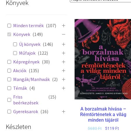
Könyvek
Minden termék
(
107
)
Könyvek
(
149
)
Új könyvek
(
146
)
Műfajok
(
122
)
Képregények
(
30
)
Akciók
(
135
)
Mangák/Manhwák
(
2
)
Témák
(
4
)
Friss
(
15
)
beérkezések
A borzalmak hívása –
Gyereksarok
(
16
)
Rémtörténetek a világ
minden tájáról
Készleten
5680
Ft
5119
Ft