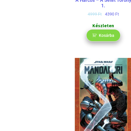
A Harcos – A Setét Toron
1.
4999
Ft
4390
Ft
Készleten
Kosárba