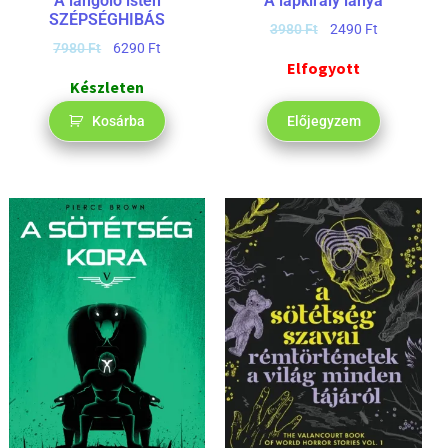
A lángoló isten
A lápkirály lánya
SZÉPSÉGHIBÁS
3980
Ft
2490
Ft
7980
Ft
6290
Ft
Elfogyott
Készleten
Kosárba
Előjegyzem