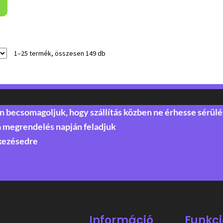
1–25 termék, összesen 149 db
becsomagoljuk, hogy szállítás közben ne érhesse sérülé
a megrendelés napján feladjuk
kezésedre
Információ
Funkci