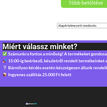
Több betöltése
Miért válassz minket?
Számunkra fontos a minőség! A termékeket gondosan 
15:00-ig beérkező, készletről rendelt termékeinket 
Bármilyen kérdés esetén készségesen állunk rendel
Ingyenes szállítás 25.000 Ft felett