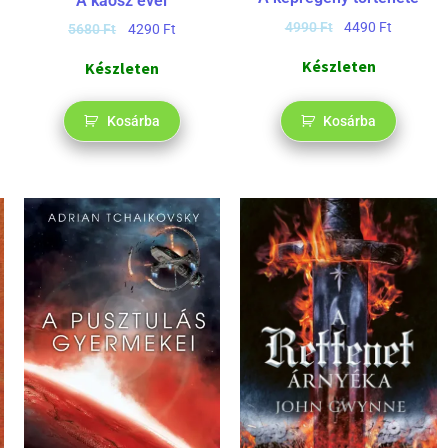
y
A káosz évei
4990
Ft
4490
Ft
5680
Ft
4290
Ft
Készleten
Készleten
Kosárba
Kosárba