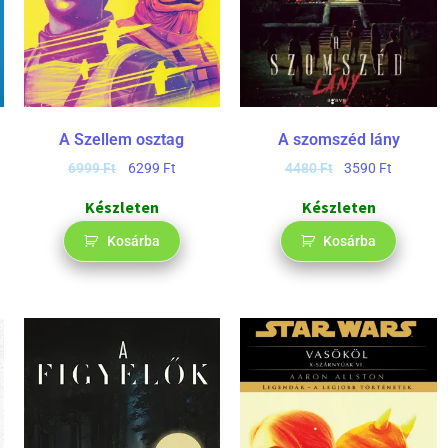
A Szellem osztag
A szomszéd lány
6999
Ft
6299
Ft
4480
Ft
3590
Ft
Készleten
Készleten
Kosárba
Kosárba