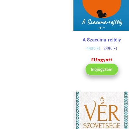
A Szacuma-rejtély
4480
Ft
2490
Ft
Elfogyott
Előjegyzem