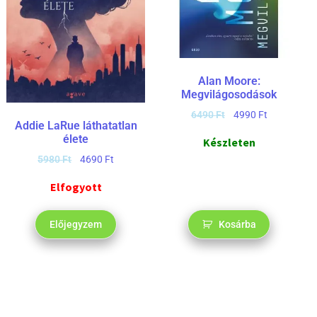
Alan Moore:
Megvilágosodások
6490
Ft
4990
Ft
Addie LaRue láthatatlan
élete
Készleten
5980
Ft
4690
Ft
Elfogyott
Előjegyzem
Kosárba