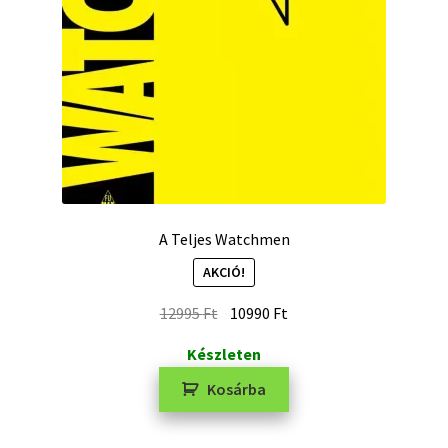
A Teljes Watchmen
AKCIÓ!
12995
Ft
10990
Ft
Készleten
Kosárba