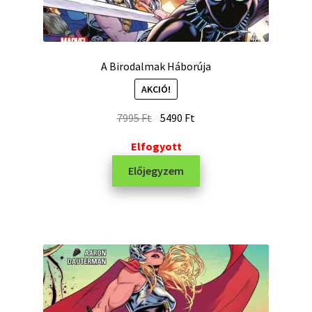
A Birodalmak Háborúja
AKCIÓ!
7995
Ft
5490
Ft
Elfogyott
Előjegyzem