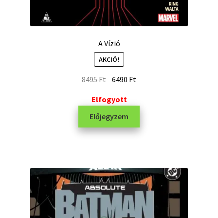
A Vízió
AKCIÓ!
8495
Ft
6490
Ft
Elfogyott
Előjegyzem