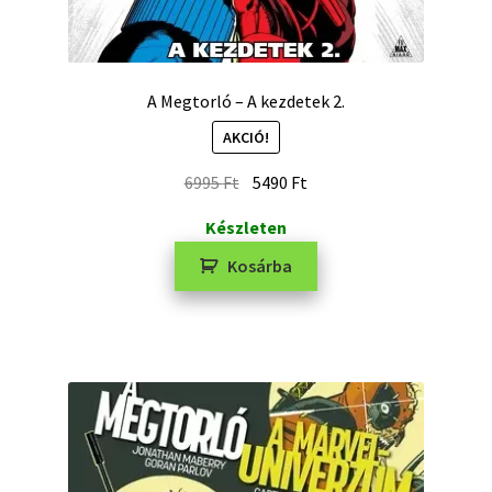
A Megtorló – A kezdetek 2.
AKCIÓ!
6995
Ft
5490
Ft
Készleten
Kosárba