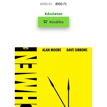
6995
Ft
4990
Ft
Készleten
Kosárba