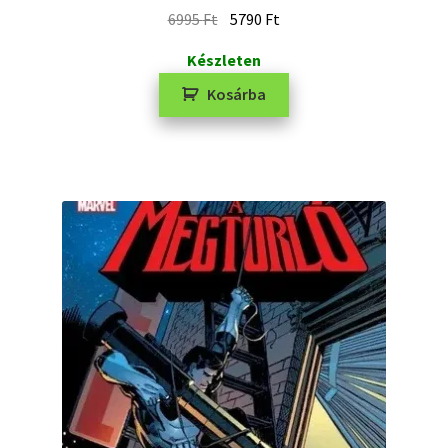
6995
Ft
5790
Ft
Készleten
Kosárba