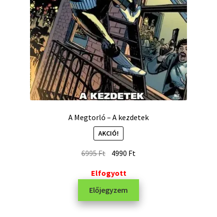
A ​Megtorló – A kezdetek
AKCIÓ!
6995
Ft
4990
Ft
Elfogyott
Előjegyzem