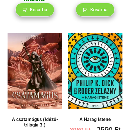
Kosárba
Kosárba
A csatamágus (Idéző-
A Harag Istene
trilógia 3.)
2590
Ft
3980
Ft