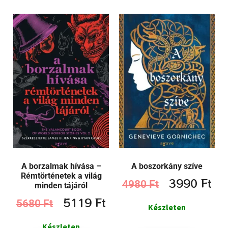
A borzalmak hívása –
A boszorkány szíve
Rémtörténetek a világ
3990
Ft
4980
Ft
minden tájáról
5119
Ft
5680
Ft
Készleten
Készleten