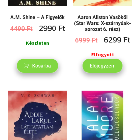
Aaron Allston Vasököl
A.M. Shine – A Figyelők
(Star Wars: X-szárnyúak-
2990
Ft
4490
Ft
sorozat 6. rész)
6299
Ft
6999
Ft
Készleten
Elfogyott
Kosárba
Előjegyzem