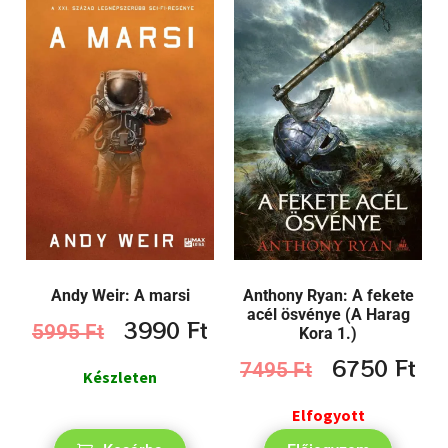
Andy Weir: A marsi
Anthony Ryan: A fekete
acél ösvénye (A Harag
3990
Ft
5995
Ft
Kora 1.)
6750
Ft
7495
Ft
Készleten
Elfogyott