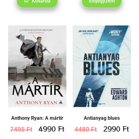
Kosárba
Előjegyzem
Anthony Ryan: A mártír
Antianyag blues
4990
Ft
2990
Ft
7495
Ft
4480
Ft