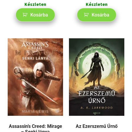
Készleten
Készleten
Kosárba
Kosárba
Assassin’s Creed: Mirage
Az Ezerszemű Úrnő
– Senki lánya