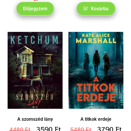
Előjegyzem
Kosárba
A szomszéd lány
A titkok erdeje
3590
Ft
3790
Ft
4480
Ft
5480
Ft