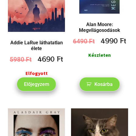
Alan Moore:
Megvilágosodások
4990
Ft
6490
Ft
Addie LaRue láthatatlan
élete
Készleten
4690
Ft
5980
Ft
Elfogyott
Előjegyzem
Kosárba