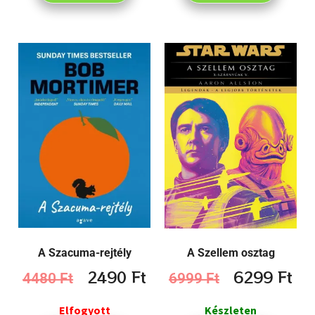
A Szacuma-rejtély
A Szellem osztag
2490
Ft
6299
Ft
4480
Ft
6999
Ft
Elfogyott
Készleten