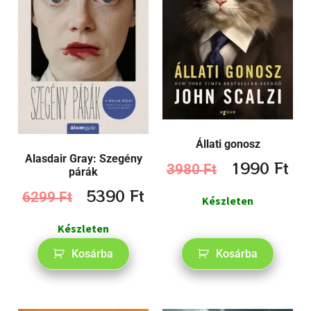
Állati gonosz
Alasdair Gray: Szegény
1990
Ft
3980
Ft
párák
5390
Ft
6299
Ft
Készleten
Készleten
Kosárba
Kosárba