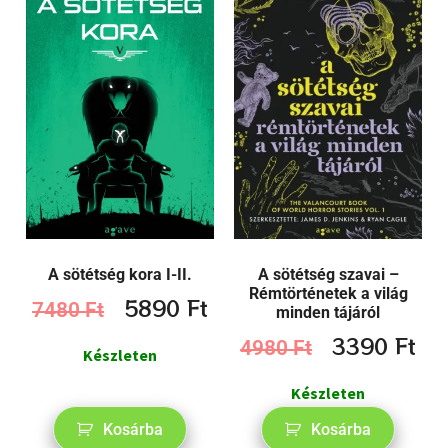
A sötétség kora I-II.
A sötétség szavai –
Rémtörténetek a világ
5890
Ft
7480
Ft
minden tájáról
3390
Ft
4980
Ft
Készleten
Készleten
Kosárba
Kosárba