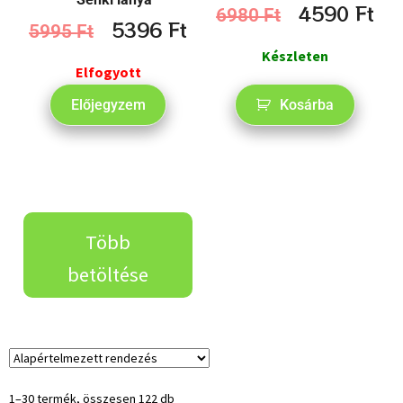
4590
Ft
6980
Ft
5396
Ft
5995
Ft
Készleten
Elfogyott
Előjegyzem
Kosárba
Több
betöltése
1–30 termék, összesen 122 db