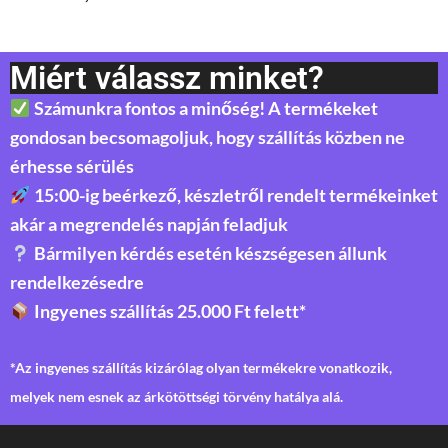
Miért válassz minket?
Számunkra fontos a minőség! A termékeket
gondosan becsomagoljuk, hogy szállítás közben ne
érhesse sérülés
15:00-ig beérkező, készletről rendelt termékeinket
akár a megrendelés napján feladjuk
Bármilyen kérdés esetén készségesen állunk
rendelkezésedre
Ingyenes szállítás 25.000 Ft felett*
*Az ingyenes szállítás kizárólag olyan termékekre vonatkozik,
melyek nem esnek az árkötöttségi törvény hatálya alá.