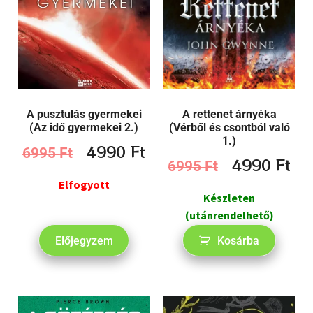
A rettenet árnyéka
A pusztulás gyermekei
(Vérből és csontból való
(Az idő gyermekei 2.)
1.)
4990
Ft
6995
Ft
4990
Ft
6995
Ft
Elfogyott
Készleten
(utánrendelhető)
Előjegyzem
Kosárba