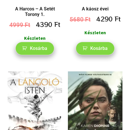
A Harcos – A Setét
A káosz évei
Torony 1.
4290
Ft
5680
Ft
4390
Ft
4999
Ft
Készleten
Készleten
Kosárba
Kosárba