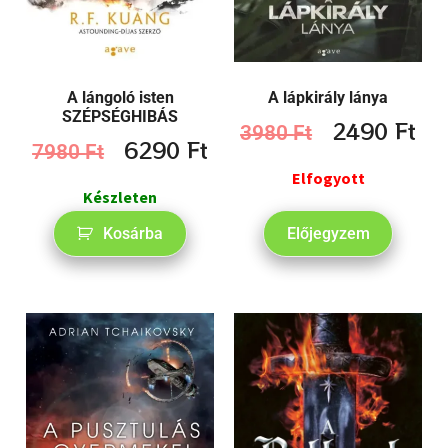
A lángoló isten
A lápkirály lánya
SZÉPSÉGHIBÁS
2490
Ft
3980
Ft
6290
Ft
7980
Ft
Elfogyott
Készleten
Kosárba
Előjegyzem