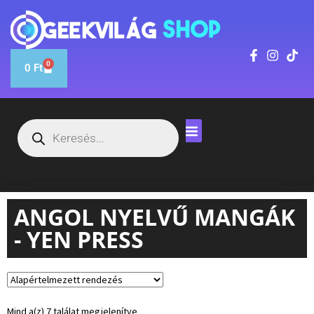
0
0
Ft
ANGOL NYELVŰ MANGÁK
- YEN PRESS
Mind a(z) 7 találat megjelenítve