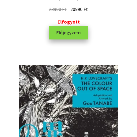
23990
Ft
20990
Ft
Elfogyott
Előjegyzem