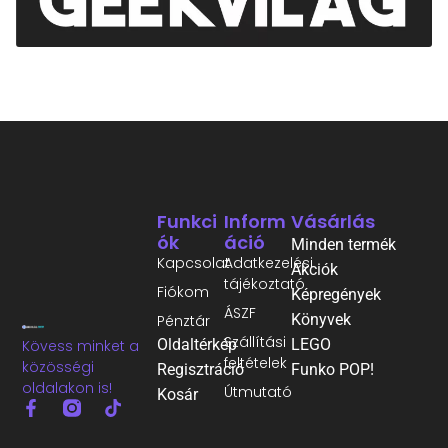
Funkci
Inform
Vásárlás
Ók
Áció
Minden termék
Kapcsolat
Adatkezelési
Akciók
tájékoztató
Fiókom
Képregények
ÁSZF
Könyvek
Pénztár
Szállítási
Oldaltérkép
LEGO
Kövess minket a
feltételek
közösségi
Regisztráció
Funko POP!
oldalakon is!
Útmutató
Kosár