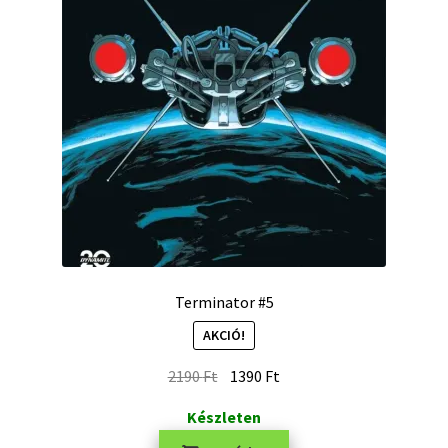
Terminator #5
AKCIÓ!
2190
Ft
1390
Ft
Készleten