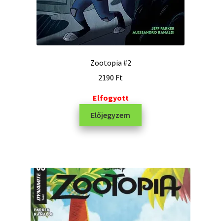
Zootopia #2
2190
Ft
Elfogyott
Előjegyzem