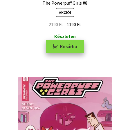
The Powerpuff Girls #8
AKCIÓ!
2190
Ft
1190
Ft
Készleten
Kosárba