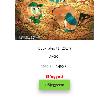
DuckTales #1 (2024)
AKCIÓ!
1990
Ft
1490
Ft
Elfogyott
Előjegyzem