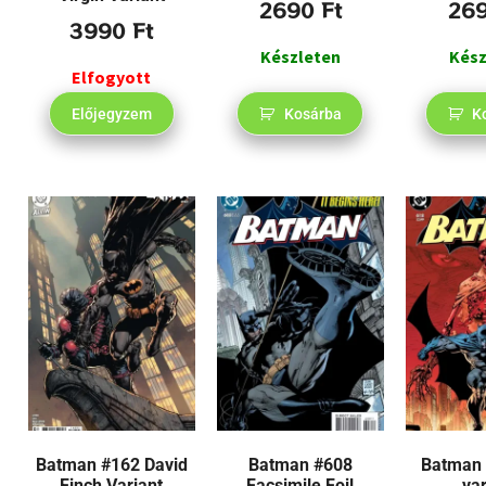
2690
Ft
26
3990
Ft
Készleten
Kész
Elfogyott
Előjegyzem
Kosárba
K
Batman #162 David
Batman #608
Batman 
Finch Variant
Facsimile Foil
var