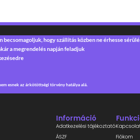
becsomagoljuk, hogy szállítás közben ne érhesse sérülé
akár a megrendelés napján feladjuk
kezésedre
em esnek az árkötöttségi törvény hatálya alá.
Információ
Funkci
Adatkezelési tájékoztató
Kapcsola
ÁSZF
Fiókom