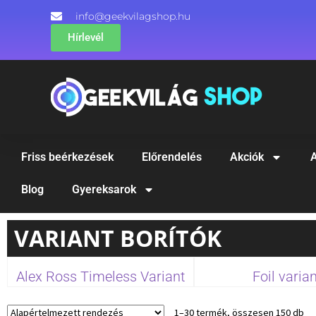
info@geekvilagshop.hu
Hírlevél
Friss beérkezések
Előrendelés
Akciók
A
Blog
Gyereksarok
VARIANT BORÍTÓK
Alex Ross Timeless Variant
Foil varia
1–30 termék, összesen 150 db