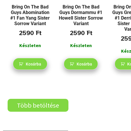
Bring On The Bad
Bring On The Bad
Bring O
Guys Abomination
Guys Dormammu #1
Guys Gre
#1 Fan Yang Sister
Howell Sister Sorrow
#1 Derr
Sorrow Variant
Variant
Sister
Var
2590
Ft
2590
Ft
25
Készleten
Készleten
Kész
Kosárba
Kosárba
K
Több betöltése