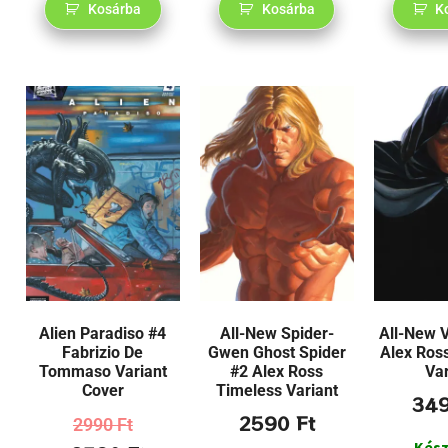
Kosárba
Kosárba
K
Alien Paradiso #4
All-New Spider-
All-New 
Fabrizio De
Gwen Ghost Spider
Alex Ros
Tommaso Variant
#2 Alex Ross
Var
Cover
Timeless Variant
34
2590
Ft
2990
Ft
Kész