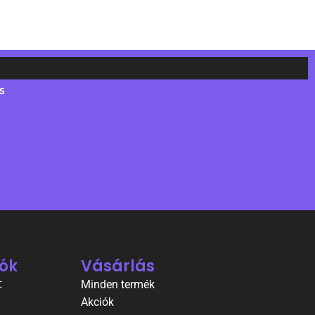
s
ók
Vásárlás
t
Minden termék
Akciók