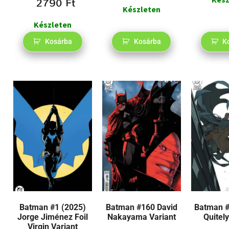
2790
Ft
Készleten
Készleten
Kosárba
Kosárba
K
Batman #1 (2025)
Batman #160 David
Batman #
Jorge Jiménez Foil
Nakayama Variant
Quitely
Virgin Variant