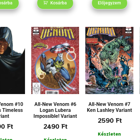
osárba
Kosárba
Előjegyzem
Venom #10
All-New Venom #6
All-New Venom #7
s Timeless
Logan Lubera
Ken Lashley Variant
iant
Impossible! Variant
2590
Ft
90
Ft
2490
Ft
Készleten
leten
Készleten