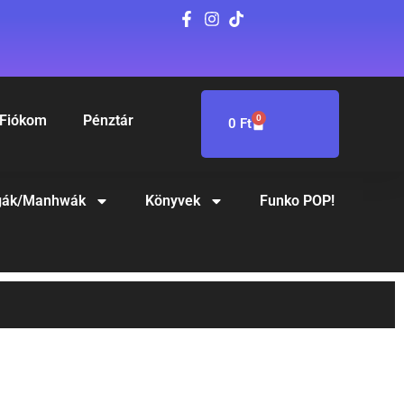
Fiókom
Pénztár
0
0
Ft
ák/Manhwák
Könyvek
Funko POP!