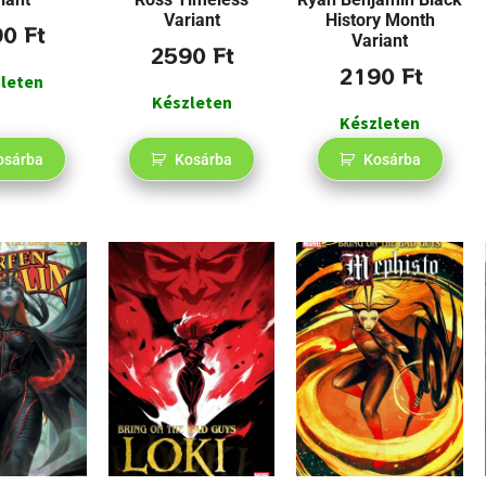
Variant
History Month
90
Ft
Variant
2590
Ft
2190
Ft
leten
Készleten
Készleten
osárba
Kosárba
Kosárba