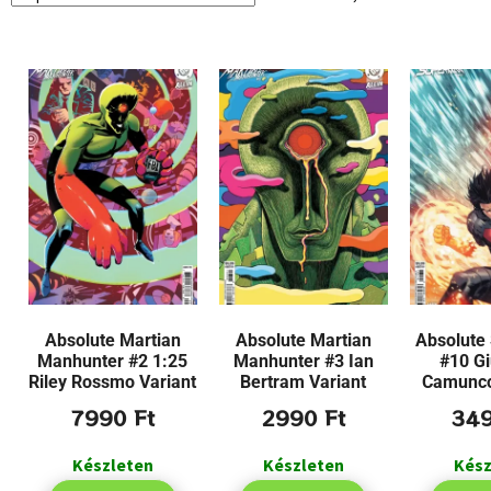
Absolute Martian
Absolute Martian
Absolute
Manhunter #2 1:25
Manhunter #3 Ian
#10 G
Riley Rossmo Variant
Bertram Variant
Camuncol
7990
Ft
2990
Ft
34
Készleten
Készleten
Kész