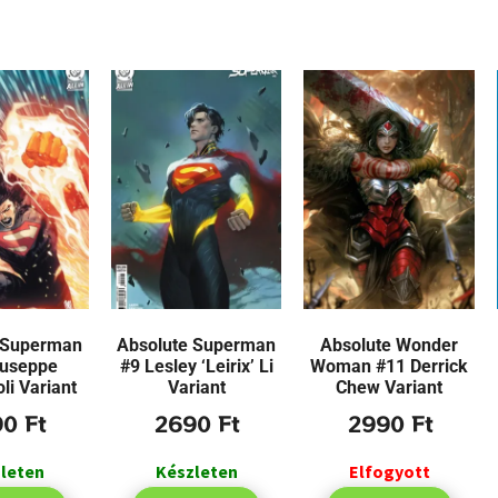
 Superman
Absolute Superman
Absolute Wonder
iuseppe
#9 Lesley ‘Leirix’ Li
Woman #11 Derrick
i Variant
Variant
Chew Variant
90
Ft
2690
Ft
2990
Ft
leten
Készleten
Elfogyott