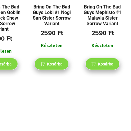
n The Bad
Bring On The Bad
Bring On The Bad
en Goblin
Guys Loki #1 Nogi
Guys Mephisto #1
ick Chew
San Sister Sorrow
Malavia Sister
 Sorrow
Variant
Sorrow Variant
iant
2590
Ft
2590
Ft
90
Ft
Készleten
Készleten
leten
osárba
Kosárba
Kosárba