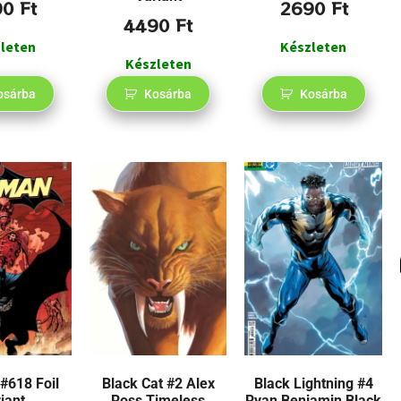
90
Ft
2690
Ft
4490
Ft
leten
Készleten
Készleten
osárba
Kosárba
Kosárba
#618 Foil
Black Cat #2 Alex
Black Lightning #4
iant
Ross Timeless
Ryan Benjamin Black