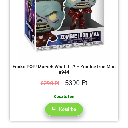
Funko POP! Marvel: What If…? – Zombie Iron Man
#944
5390
Ft
6290
Ft
Készleten
Kosárba