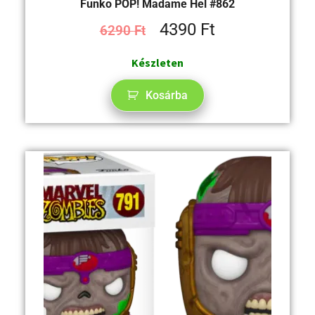
Funko POP! Madame Hel #862
4390
Ft
6290
Ft
Készleten
Kosárba