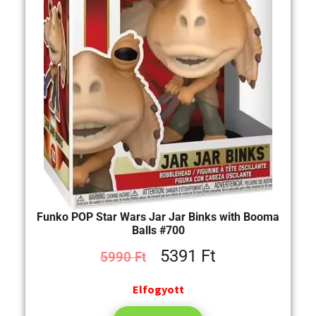
Funko POP Star Wars Jar Jar Binks with Booma
Balls #700
5391
Ft
5990
Ft
Elfogyott