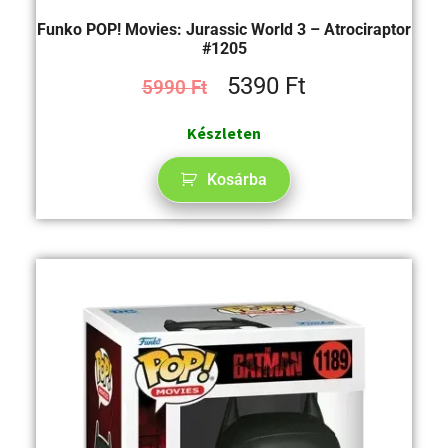
Funko POP! Movies: Jurassic World 3 – Atrociraptor
#1205
5390
Ft
5990
Ft
Készleten
Kosárba