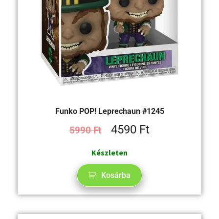
Funko POP! Leprechaun #1245
4590
Ft
5990
Ft
Készleten
Kosárba