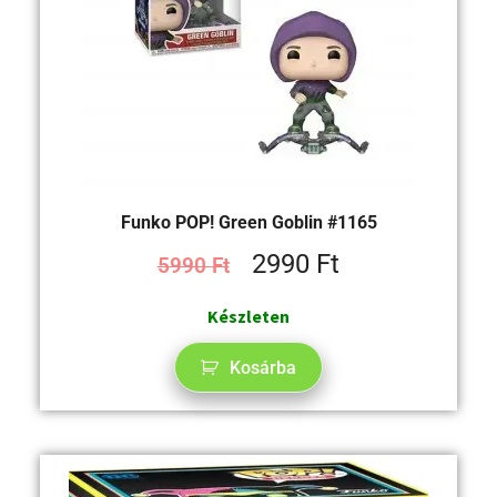
Funko POP! Green Goblin #1165
2990
Ft
5990
Ft
Készleten
Kosárba