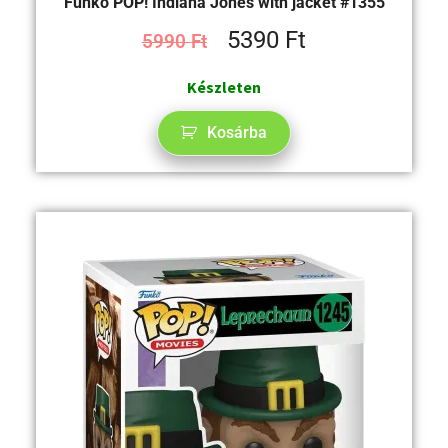
Funko POP! Indiana Jones with jacket #1355
5390
Ft
5990
Ft
Készleten
Kosárba