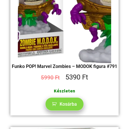
Funko POP! Marvel Zombies – MODOK figura #791
5390
Ft
5990
Ft
Készleten
Kosárba