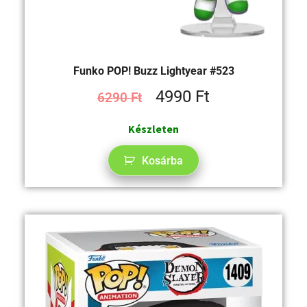
Funko POP! Buzz Lightyear #523
4990
Ft
6290
Ft
Készleten
Kosárba