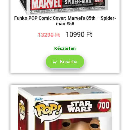
Funko POP Comic Cover: Marvel’s 85th – Spider-
man​ #58
10990
Ft
13290
Ft
Készleten
Kosárba