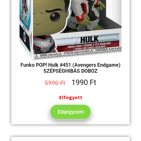
Funko POP! Hulk #451 (Avengers Endgame)
SZÉPSÉGHIBÁS DOBOZ
1990
Ft
5990
Ft
Elfogyott
Előjegyzem