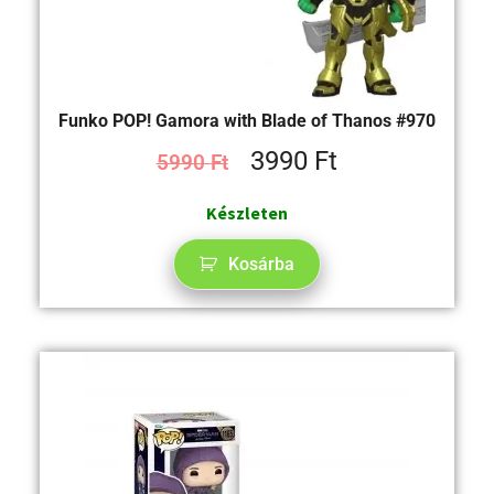
Funko POP! Gamora with Blade of Thanos #970
3990
Ft
5990
Ft
Készleten
Kosárba