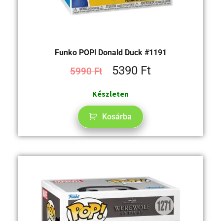
Funko POP! Donald Duck #1191
5390
Ft
5990
Ft
Készleten
Kosárba