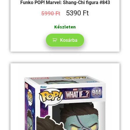
Funko POP! Marvel: Shang-Chi figura #843
5390
Ft
5990
Ft
Készleten
Kosárba