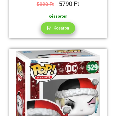
5790
Ft
5990
Ft
Készleten
Kosárba