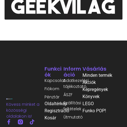
Funkci
Inform
Vásárlás
Ók
Áció
Minden termék
Kapcsolat
Adatkezelési
Akciók
tájékoztató
Fiókom
Képregények
ÁSZF
Könyvek
Pénztár
Szállítási
Oldaltérkép
LEGO
Kövess minket a
feltételek
közösségi
Regisztráció
Funko POP!
oldalakon is!
Útmutató
Kosár