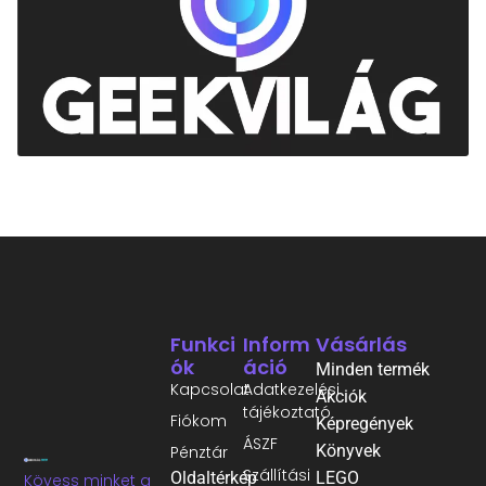
Funkci
Inform
Vásárlás
Ók
Áció
Minden termék
Kapcsolat
Adatkezelési
Akciók
tájékoztató
Fiókom
Képregények
ÁSZF
Könyvek
Pénztár
Szállítási
Oldaltérkép
LEGO
Kövess minket a