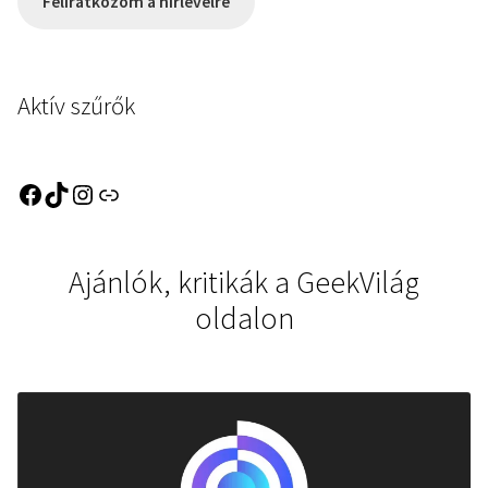
Feliratkozom a hírlevélre
Aktív szűrők
Ajánlók, kritikák a GeekVilág
oldalon