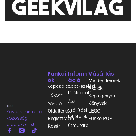
Funkci
Inform
Vásárlás
Ók
Áció
Minden termék
Kapcsolat
Adatkezelési
Akciók
tájékoztató
Fiókom
Képregények
ÁSZF
Könyvek
Pénztár
Szállítási
Oldaltérkép
LEGO
Kövess minket a
feltételek
közösségi
Regisztráció
Funko POP!
oldalakon is!
Útmutató
Kosár