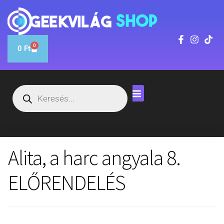
0
0
Ft
Alita, a harc angyala 8.
ELŐRENDELÉS