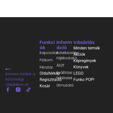
Funkci
Inform
Vásárlás
Ók
Áció
Minden termék
Kapcsolat
Adatkezelési
Akciók
tájékoztató
Fiókom
Képregények
ÁSZF
Könyvek
Pénztár
Szállítási
Oldaltérkép
LEGO
Kövess minket a
feltételek
közösségi
Regisztráció
Funko POP!
oldalakon is!
Útmutató
Kosár