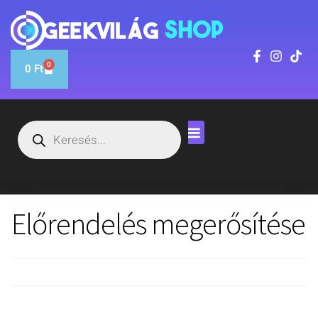
0
0
Ft
Előrendelés megerősítése