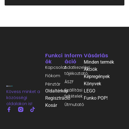
Funkci
Inform
Vásárlás
Ók
Áció
Minden termék
Kapcsolat
Adatkezelési
Akciók
tájékoztató
Fiókom
Képregények
ÁSZF
Könyvek
Pénztár
Szállítási
Oldaltérkép
LEGO
Kövess minket a
feltételek
közösségi
Regisztráció
Funko POP!
oldalakon is!
Útmutató
Kosár