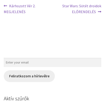
Kárhozott Vér 2.
Star Wars: Sötét droidok
MEGJELENÉS
ELŐRENDELÉS
Feliratkozom a hírlevélre
Aktív szűrők