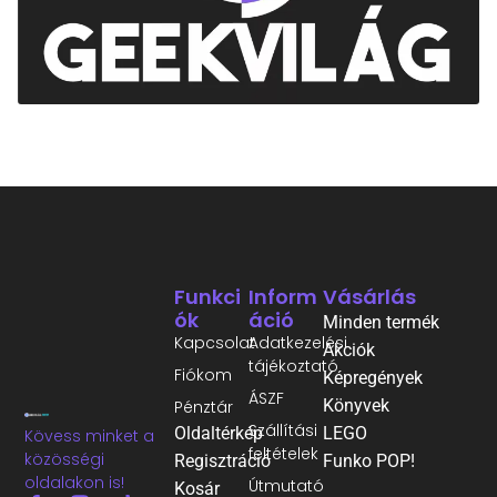
Funkci
Inform
Vásárlás
Ók
Áció
Minden termék
Kapcsolat
Adatkezelési
Akciók
tájékoztató
Fiókom
Képregények
ÁSZF
Könyvek
Pénztár
Szállítási
Oldaltérkép
LEGO
Kövess minket a
feltételek
közösségi
Regisztráció
Funko POP!
oldalakon is!
Útmutató
Kosár