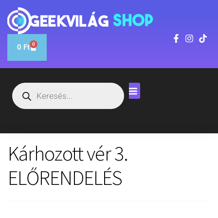
0
0
Ft
Kárhozott vér 3.
ELŐRENDELÉS