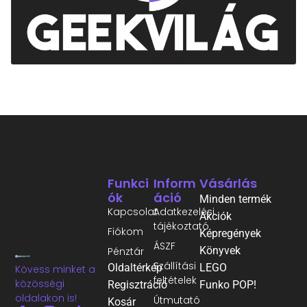
Funkci
Inform
Vásárlás
Ók
Áció
Minden termék
Kapcsolat
Adatkezelési
Akciók
tájékoztató
Fiókom
Képregények
ÁSZF
Könyvek
Pénztár
Szállítási
Oldaltérkép
LEGO
Kövess minket a
feltételek
közösségi
Regisztráció
Funko POP!
oldalakon is!
Útmutató
Kosár