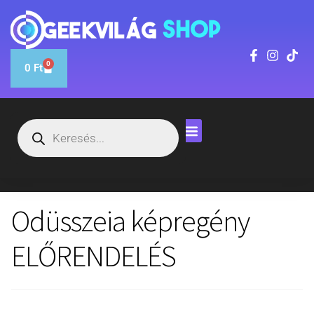
0
0
Ft
Odüsszeia képregény
ELŐRENDELÉS