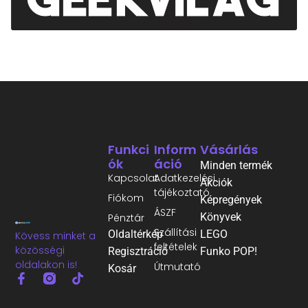
Funkci
Inform
Vásárlás
Ók
Áció
Minden termék
Kapcsolat
Adatkezelési
Akciók
tájékoztató
Fiókom
Képregények
ÁSZF
Könyvek
Pénztár
Szállítási
Oldaltérkép
LEGO
Kövess minket a
feltételek
közösségi
Regisztráció
Funko POP!
oldalakon is!
Útmutató
Kosár