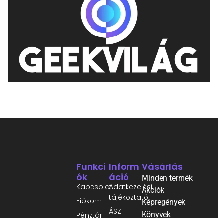
Funkci
Inform
Vásárlás
Ók
Áció
Minden termék
Kapcsolat
Adatkezelési
Akciók
tájékoztató
Fiókom
Képregények
ÁSZF
Könyvek
Pénztár