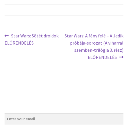
Star Wars: Sötét droidok
Star Wars: A fény felé – A Jedik
ELŐRENDELÉS
próbája-sorozat (A viharral
szemben-trilógia 3. rész)
ELŐRENDELÉS