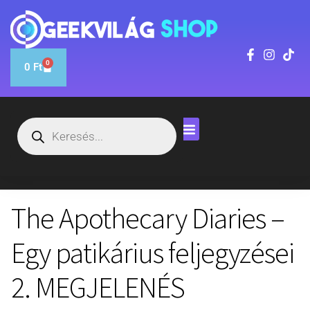
0
0
Ft
The Apothecary Diaries –
Egy patikárius feljegyzései
2. MEGJELENÉS