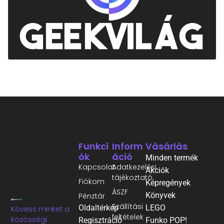
Funkci
Inform
Vásárlás
Ók
Áció
Minden termék
Kapcsolat
Adatkezelési
Akciók
tájékoztató
Fiókom
Képregények
ÁSZF
Könyvek
Pénztár
Szállítási
Oldaltérkép
LEGO
Kövess minket a
feltételek
közösségi
Regisztráció
Funko POP!