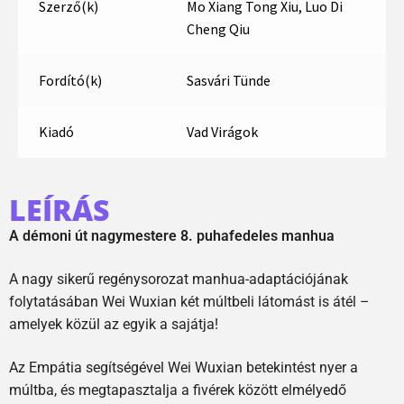
Szerző(k)
Mo Xiang Tong Xiu, Luo Di
Cheng Qiu
Fordító(k)
Sasvári Tünde
Kiadó
Vad Virágok
LEÍRÁS
A démoni út nagymestere 8. puhafedeles manhua
A nagy sikerű regénysorozat manhua-adaptációjának
folytatásában Wei Wuxian két múltbeli látomást is átél –
amelyek közül az egyik a sajátja!
Az Empátia segítségével Wei Wuxian betekintést nyer a
múltba, és megtapasztalja a fivérek között elmélyedő