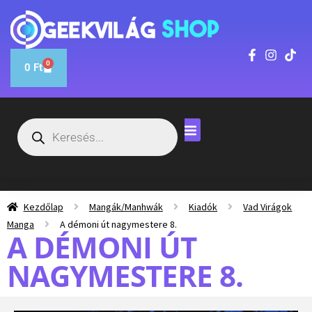
0
0
Ft
Kezdőlap
Mangák/Manhwák
Kiadók
Vad Virágok
Manga
A démoni út nagymestere 8.
A DÉMONI ÚT
NAGYMESTERE 8.