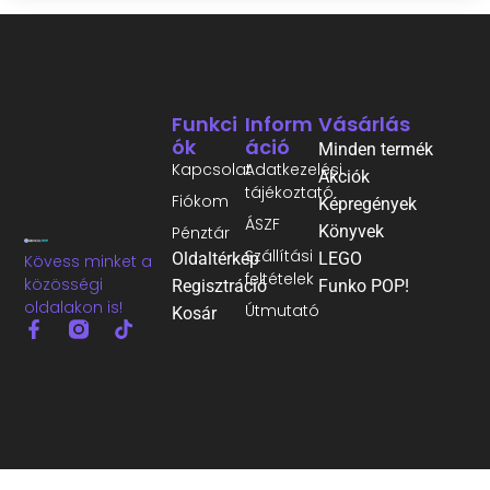
Funkci
Inform
Vásárlás
Ók
Áció
Minden termék
Kapcsolat
Adatkezelési
Akciók
tájékoztató
Fiókom
Képregények
ÁSZF
Könyvek
Pénztár
Szállítási
Oldaltérkép
LEGO
Kövess minket a
feltételek
közösségi
Regisztráció
Funko POP!
oldalakon is!
Útmutató
Kosár