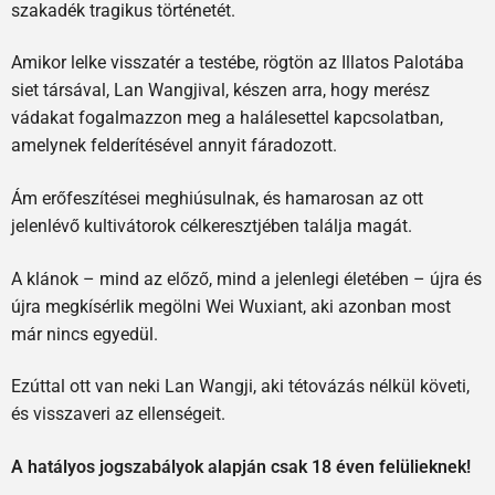
szakadék tragikus történetét.
Amikor lelke visszatér a testébe, rögtön az Illatos Palotába
siet társával, Lan Wangjival, készen arra, hogy merész
vádakat fogalmazzon meg a halálesettel kapcsolatban,
amelynek felderítésével annyit fáradozott.
Ám erőfeszítései meghiúsulnak, és hamarosan az ott
jelenlévő kultivátorok célkeresztjében találja magát.
A klánok – mind az előző, mind a jelenlegi életében – újra és
újra megkísérlik megölni Wei Wuxiant, aki azonban most
már nincs egyedül.
Ezúttal ott van neki Lan Wangji, aki tétovázás nélkül követi,
és visszaveri az ellenségeit.
A hatályos jogszabályok alapján csak 18 éven felülieknek!