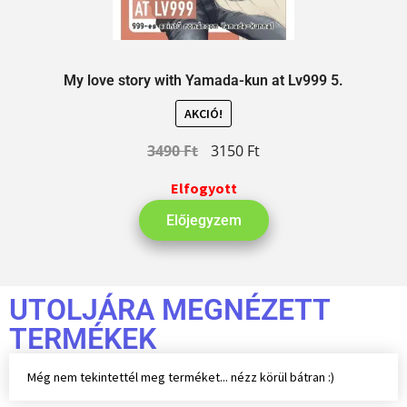
My love story with Yamada-kun at Lv999 5.
AKCIÓ!
3490
Ft
3150
Ft
Elfogyott
Előjegyzem
UTOLJÁRA MEGNÉZETT
TERMÉKEK
Még nem tekintettél meg terméket... nézz körül bátran :)