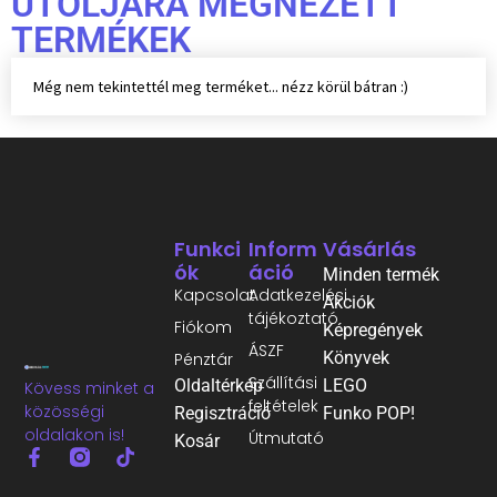
UTOLJÁRA MEGNÉZETT
TERMÉKEK
Még nem tekintettél meg terméket... nézz körül bátran :)
Funkci
Inform
Vásárlás
Ók
Áció
Minden termék
Kapcsolat
Adatkezelési
Akciók
tájékoztató
Fiókom
Képregények
ÁSZF
Könyvek
Pénztár
Szállítási
Oldaltérkép
LEGO
Kövess minket a
feltételek
közösségi
Regisztráció
Funko POP!
oldalakon is!
Útmutató
Kosár