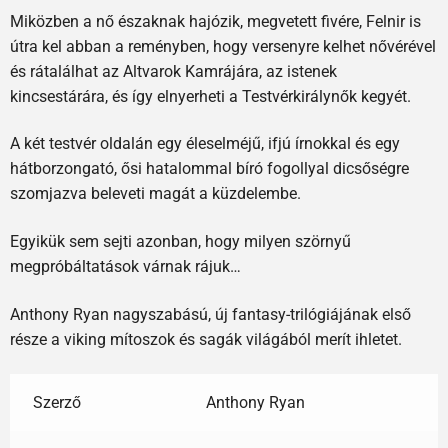
Miközben a nő északnak hajózik, megvetett fivére, Felnir is
útra kel abban a reményben, hogy versenyre kelhet nővérével
és rátalálhat az Altvarok Kamrájára, az istenek
kincsestárára, és így elnyerheti a Testvérkirálynők kegyét.
A két testvér oldalán egy éleselméjű, ifjú írnokkal és egy
hátborzongató, ősi hatalommal bíró fogollyal dicsőségre
szomjazva beleveti magát a küzdelembe.
Egyikük sem sejti azonban, hogy milyen szörnyű
megpróbáltatások várnak rájuk…
Anthony Ryan nagyszabású, új fantasy-trilógiájának első
része a viking mítoszok és sagák világából merít ihletet.
Szerző
Anthony Ryan