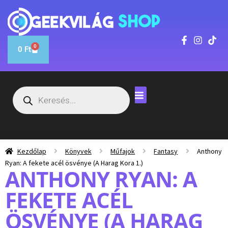
0
0
Ft
Kezdőlap
Könyvek
Műfajok
Fantasy
Anthony
Ryan: A fekete acél ösvénye (A Harag Kora 1.)
ANTHONY RYAN: A
FEKETE ACÉL
ÖSVÉNYE (A HARAG