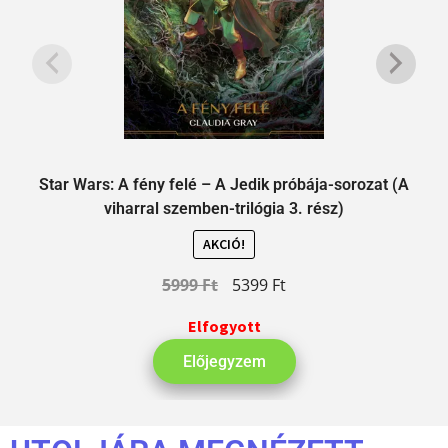
Star Wars: A fény felé – A Jedik próbája-sorozat (A
viharral szemben-trilógia 3. rész)
AKCIÓ!
5999
Ft
5399
Ft
Elfogyott
Előjegyzem