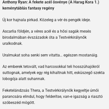
Anthony Ryan: A fekete acél ösvénye (A Harag Kora 1.)
keménytáblás fantasy regény
Új kor hajnala pirkad. Közeleg a vér és pengék ideje.
Ascarlia földjén, a véres acél és a hősi sagák mesés
birodalmában évszázadok óta a Testvérkirálynők
uralkodnak.
Uralmukat soha senki sem vitatta… egészen mostanáig.
Az emberek tetovált, vad harcosokkal teli hosszúhajókról
suttognak, amelyek egy rég kihaltnak hitt, esküszegő szekta
lobogója alatt suhannak.
Feketelándzsás Thera, a Testvérkirálynők kegyeltje úrnői
parancsára elindul, hogy felderítse, van-e igazság a riasztó
szóbeszéd mögött.