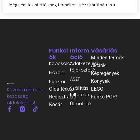
Még nem tekintettél meg terméket... nézz körül bátran :)
Funkci
Inform
Vásárlás
Ók
Áció
Minden termék
Kapcsolat
Adatkezelési
Akciók
tájékoztató
Fiókom
Képregények
ÁSZF
Könyvek
Pénztár
Szállítási
Oldaltérkép
LEGO
Kövess minket a
feltételek
közösségi
Regisztráció
Funko POP!
oldalakon is!
Útmutató
Kosár