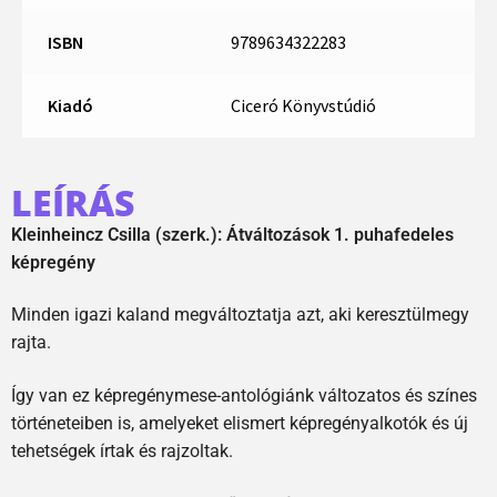
ISBN
9789634322283
Kiadó
Ciceró Könyvstúdió
LEÍRÁS
Kleinheincz Csilla (szerk.): Átváltozások 1. puhafedeles
képregény
Minden igazi kaland megváltoztatja azt, aki keresztülmegy
rajta.
Így van ez képregénymese-antológiánk változatos és színes
történeteiben is, amelyeket elismert képregényalkotók és új
tehetségek írtak és rajzoltak.