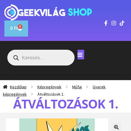
0
0
Ft
Kezdőlap
Képregények
Műfaj
Gyerek
képregények
Átváltozások 1.
ÁTVÁLTOZÁSOK 1.