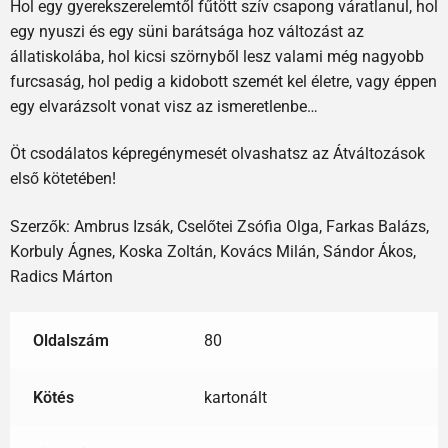
Hol egy gyerekszerelemtől fűtött szív csapong váratlanul, hol
egy nyuszi és egy süni barátsága hoz változást az
állatiskolába, hol kicsi szörnyből lesz valami még nagyobb
furcsaság, hol pedig a kidobott szemét kel életre, vagy éppen
egy elvarázsolt vonat visz az ismeretlenbe…
Öt csodálatos képregénymesét olvashatsz az Átváltozások
első kötetében!
Szerzők: Ambrus Izsák, Cselőtei Zsófia Olga, Farkas Balázs,
Korbuly Ágnes, Koska Zoltán, Kovács Milán, Sándor Ákos,
Radics Márton
Oldalszám
80
Kötés
kartonált