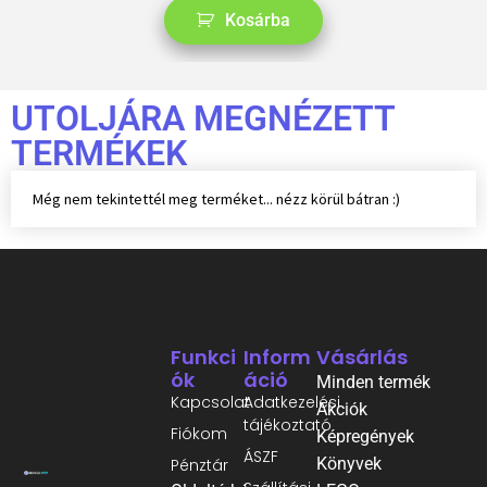
Kosárba
UTOLJÁRA MEGNÉZETT
TERMÉKEK
Még nem tekintettél meg terméket... nézz körül bátran :)
Funkci
Inform
Vásárlás
Ók
Áció
Minden termék
Kapcsolat
Adatkezelési
Akciók
tájékoztató
Fiókom
Képregények
ÁSZF
Könyvek
Pénztár