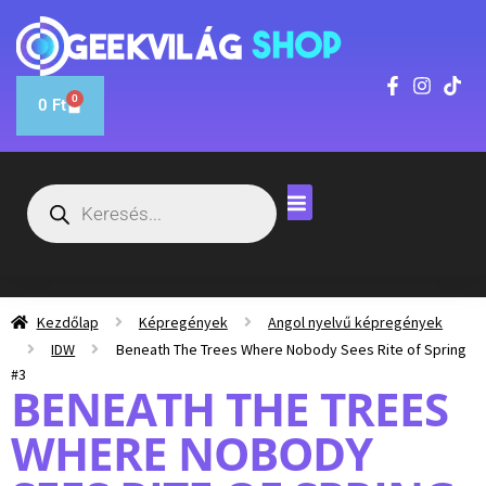
0
0
Ft
Kezdőlap
Képregények
Angol nyelvű képregények
IDW
Beneath The Trees Where Nobody Sees Rite of Spring
#3
BENEATH THE TREES
WHERE NOBODY