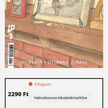
Elfogyott
2290
Ft
Feliratkozom készletértesítőre