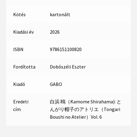
Kötés
kartonált
Kiadási év
2026
ISBN
9786151100820
Fordította
Dobószéli Eszter
Kiadó
GABO
Eredeti
白浜 鴎（Kamome Shirahama): と
cím
んがり帽子のアトリエ（Tongari
Boushi no Atelier）Vol. 6