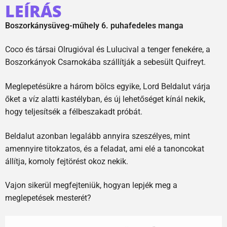
LEÍRÁS
Boszorkánysüveg-műhely 6. puhafedeles manga
Coco és társai Olrugióval és Lulucival a tenger fenekére, a
Boszorkányok Csarnokába szállítják a sebesült Quifreyt.
Meglepetésükre a három bölcs egyike, Lord Beldalut várja
őket a víz alatti kastélyban, és új lehetőséget kínál nekik,
hogy teljesítsék a félbeszakadt próbát.
Beldalut azonban legalább annyira szeszélyes, mint
amennyire titokzatos, és a feladat, ami elé a tanoncokat
állítja, komoly fejtörést okoz nekik.
Vajon sikerül megfejteniük, hogyan lepjék meg a
meglepetések mesterét?