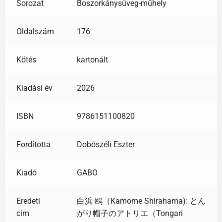
Sorozat
Boszorkánysüveg-műhely
Oldalszám
176
Kötés
kartonált
Kiadási év
2026
ISBN
9786151100820
Fordította
Dobószéli Eszter
Kiadó
GABO
Eredeti
白浜 鴎（Kamome Shirahama): とん
cím
がり帽子のアトリエ（Tongari