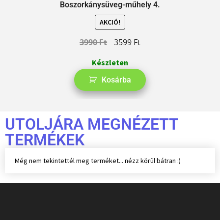
Boszorkánysüveg-műhely 4.
AKCIÓ!
3990
Ft
3599
Ft
Készleten
Kosárba
UTOLJÁRA MEGNÉZETT
TERMÉKEK
Még nem tekintettél meg terméket... nézz körül bátran :)