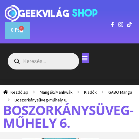
0
0
Ft
Kezdőlap
Mangák/Manhwák
Kiadók
GABO Manga
Boszorkánysüveg-műhely 6.
BOSZORKÁNYSÜVEG-
MŰHELY 6.