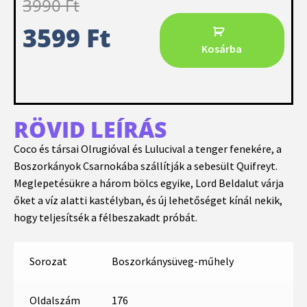
3990
Ft
3599
Ft
Kosárba
RÖVID LEÍRÁS
Coco és társai Olrugióval és Lulucival a tenger fenekére, a
Boszorkányok Csarnokába szállítják a sebesült Quifreyt.
Meglepetésükre a három bölcs egyike, Lord Beldalut várja
őket a víz alatti kastélyban, és új lehetőséget kínál nekik,
hogy teljesítsék a félbeszakadt próbát.
Sorozat
Boszorkánysüveg-műhely
Oldalszám
176