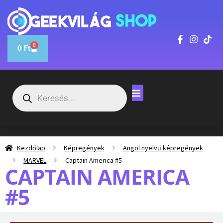
0
0
Ft
Kezdőlap
Képregények
Angol nyelvű képregények
MARVEL
Captain America #5
CAPTAIN AMERICA
#5