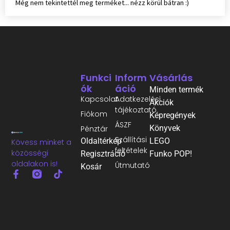
Még nem tekintettél meg terméket... nézz körül bátran :)
Funkci
Inform
Vásárlás
Ók
Áció
Minden termék
Kapcsolat
Adatkezelési
Akciók
tájékoztató
Fiókom
Képregények
ÁSZF
Könyvek
Pénztár
Szállítási
Oldaltérkép
LEGO
Kövess minket a
feltételek
közösségi
Regisztráció
Funko POP!
oldalakon is!
Útmutató
Kosár