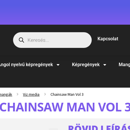
Kapcsolat
ngol nyelvű képregények
Képregények
Mang
 mangák
Viz media
Chainsaw Man Vol 3
CHAINSAW MAN VOL 
RÖVID LEÍRÁ