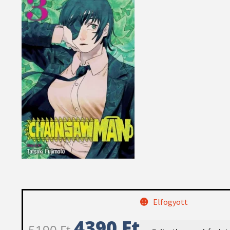
Elfogyott
4390
Ft
5190
Ft