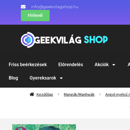
info@geekvilagshop.hu
Hírlevél
Friss beérkezések
Előrendelés
Akciók
A
Blog
Gyereksarok
Kezdőlap
Mangák/Manhwák
Angol nyelvű