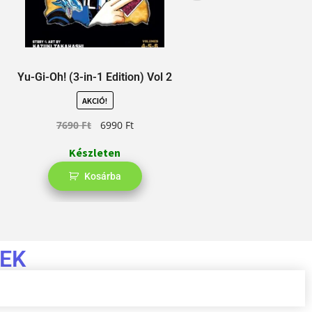
Yu-Gi-Oh! (3-in-1 Edition) Vol 2
Yu-Gi-Oh
AKCIÓ!
7690
Ft
6990
Ft
Készleten
Kosárba
EK