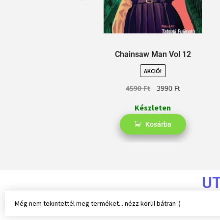
Chainsaw Man Vol 12
AKCIÓ!
4590
Ft
3990
Ft
Készleten
Kosárba
U
Még nem tekintettél meg terméket... nézz körül bátran :)