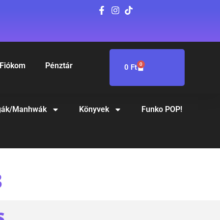
Fiókom
Pénztár
0
0
Ft
ák/Manhwák
Könyvek
Funko POP!
3
S