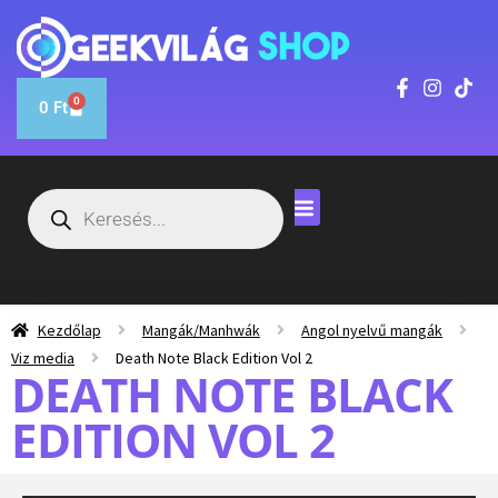
0
0
Ft
Kezdőlap
Mangák/Manhwák
Angol nyelvű mangák
Viz media
Death Note Black Edition Vol 2
DEATH NOTE BLACK
EDITION VOL 2