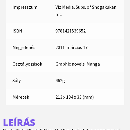
Impresszum
Viz Media, Subs. of Shogakukan
Inc
ISBN
9781421539652
Megjelenés
2011. március 17.
Osztályozások
Graphic novels: Manga
Súly
462g
Méretek
213 x 134 x 33 (mm)
LEÍRÁS