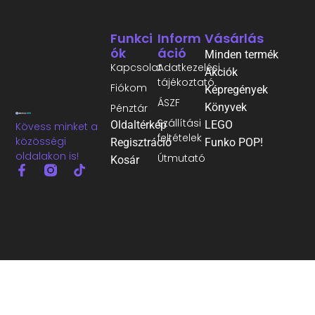
Funkci
Inform
Vásárlás
Ók
Áció
Minden termék
Kapcsolat
Adatkezelési
Akciók
tájékoztató
Fiókom
Képregények
ÁSZF
Könyvek
Pénztár
Szállítási
Oldaltérkép
LEGO
Kövess minket a
feltételek
közösségi
Regisztráció
Funko POP!
oldalakon is!
Útmutató
Kosár
©2026 Minden jog fenntartva