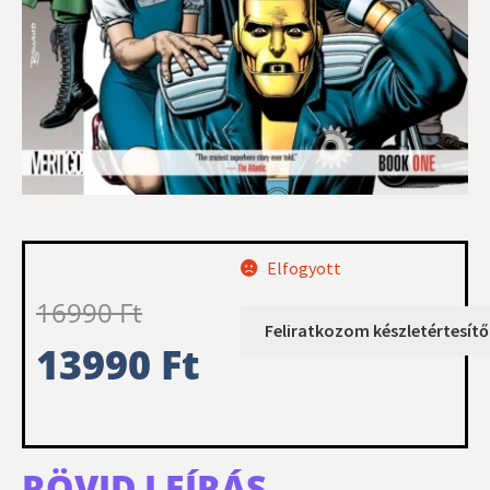
Elfogyott
16990
Ft
13990
Ft
RÖVID LEÍRÁS