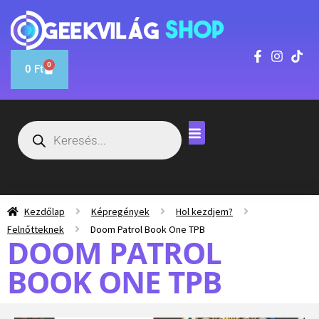
0
0
Ft
Kezdőlap
Képregények
Hol kezdjem?
Felnőtteknek
Doom Patrol Book One TPB
DOOM PATROL
BOOK ONE TPB