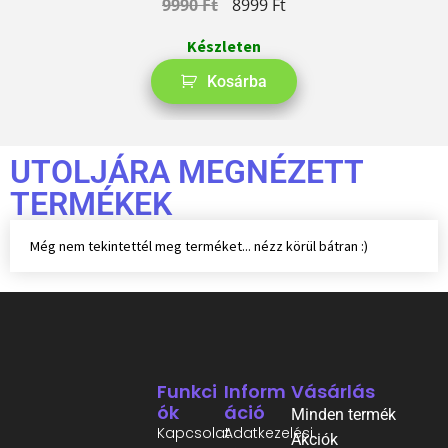
9990
Ft
8999
Ft
Készleten
Kosárba
UTOLJÁRA MEGNÉZETT
TERMÉKEK
Még nem tekintettél meg terméket... nézz körül bátran :)
Funkci
Inform
Vásárlás
Ók
Áció
Minden termék
Kapcsolat
Adatkezelési
Akciók