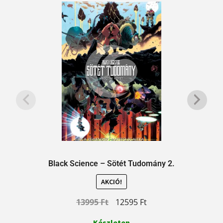
Black Science – Sötét Tudomány 2.
AKCIÓ!
13995
Ft
12595
Ft
Készleten