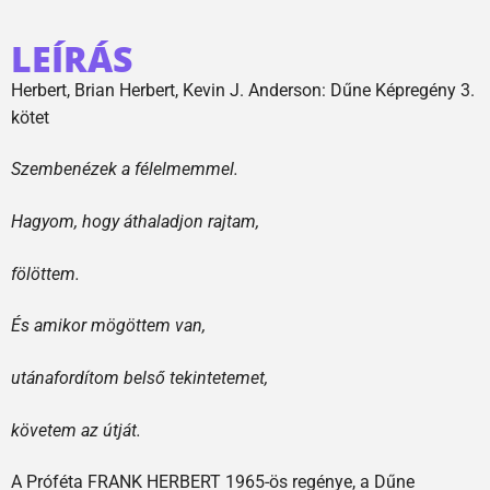
LEÍRÁS
Herbert, Brian Herbert, Kevin J. Anderson: Dűne Képregény 3.
kötet
Szembenézek a félelmemmel.
Hagyom, hogy áthaladjon rajtam,
fölöttem.
És amikor mögöttem van,
utánafordítom belső tekintetemet,
követem az útját.
A Próféta FRANK HERBERT 1965-ös regénye, a Dűne