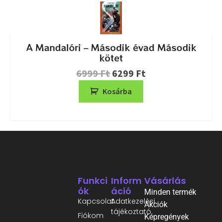
A Mandalóri – Második évad Második
kötet
6999
Ft
6299
Ft
Kosárba
Funkci
Inform
Vásárlás
Ók
Áció
Minden termék
Kapcsolat
Adatkezelési
Akciók
tájékoztató
Fiókom
Képregények