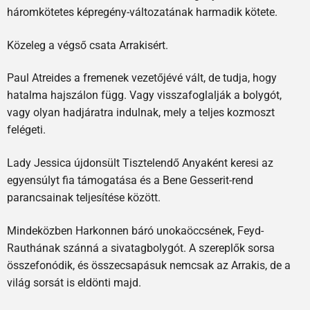
háromkötetes képregény-változatának harmadik kötete.
Közeleg a végső csata Arrakisért.
Paul Atreides a fremenek vezetőjévé vált, de tudja, hogy
hatalma hajszálon függ. Vagy visszafoglalják a bolygót,
vagy olyan hadjáratra indulnak, mely a teljes kozmoszt
felégeti.
Lady Jessica újdonsült Tisztelendő Anyaként keresi az
egyensúlyt fia támogatása és a Bene Gesserit-rend
parancsainak teljesítése között.
Mindeközben Harkonnen báró unokaöccsének, Feyd-
Rauthának szánná a sivatagbolygót. A szereplők sorsa
összefonódik, és összecsapásuk nemcsak az Arrakis, de a
világ sorsát is eldönti majd.