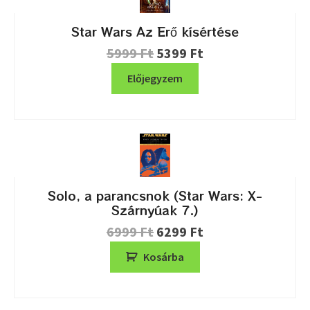
Star Wars Az Erő kísértése
5999
Ft
5399
Ft
Előjegyzem
Solo, a parancsnok (Star Wars: X-
Szárnyúak 7.)
6999
Ft
6299
Ft
Kosárba