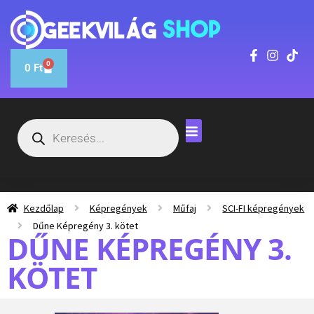
0
0
Ft
Kezdőlap
Képregények
Műfaj
SCI-FI képregények
Dűne Képregény 3. kötet
DŰNE KÉPREGÉNY 3.
KÖTET