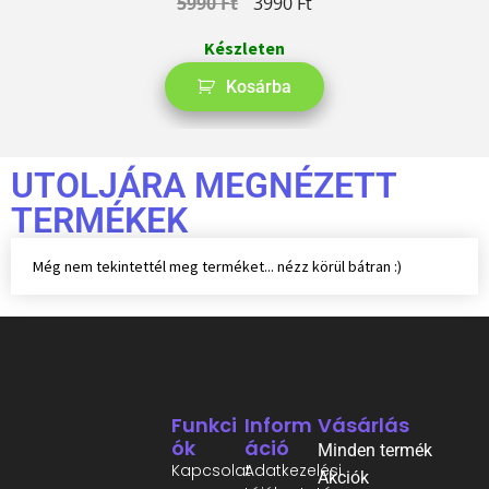
5990
Ft
3990
Ft
Készleten
Kosárba
UTOLJÁRA MEGNÉZETT
TERMÉKEK
Még nem tekintettél meg terméket... nézz körül bátran :)
Funkci
Inform
Vásárlás
Ók
Áció
Minden termék
Kapcsolat
Adatkezelési
Akciók