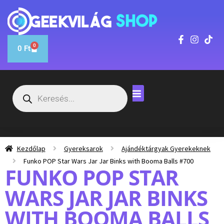
0
0
Ft
Kezdőlap
Gyereksarok
Ajándéktárgyak Gyerekeknek
Funko POP Star Wars Jar Jar Binks with Booma Balls #700
FUNKO POP STAR
WARS JAR JAR BINKS
WITH BOOMA BALLS