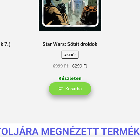
k 7.)
Star Wars: Sötét droidok
AKCIÓ!
6999
Ft
6299
Ft
Készleten
Kosárba
TOLJÁRA MEGNÉZETT TERMÉK