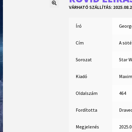
VÁRHATÓ SZÁLLÍTÁS: 2025.08.2
Író
Georg
Cím
A söt
Sorozat
Star W
Kiadó
Maxim 
Oldalszám
464
Fordította
Drave
Megjelenés
2025.0