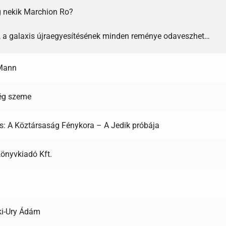
g nekik Marchion Ro?
l, a galaxis újraegyesítésének minden reménye odaveszhet…
Mann
ég szeme
s: A Köztársaság Fénykora – A Jedik próbája
önyvkiadó Kft.
ki-Ury Ádám