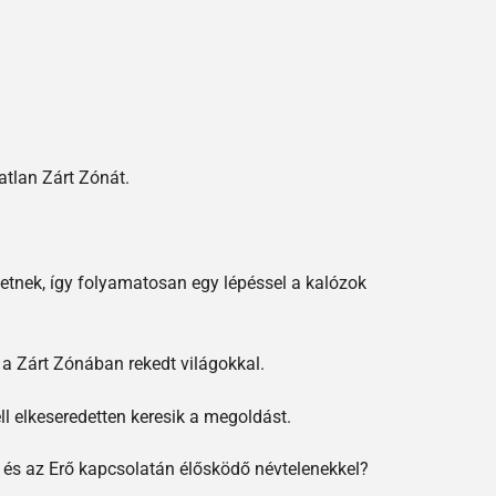
atlan Zárt Zónát.
ietnek, így folyamatosan egy lépéssel a kalózok
 a Zárt Zónában rekedt világokkal.
l elkeseredetten keresik a megoldást.
k és az Erő kapcsolatán élősködő névtelenekkel?