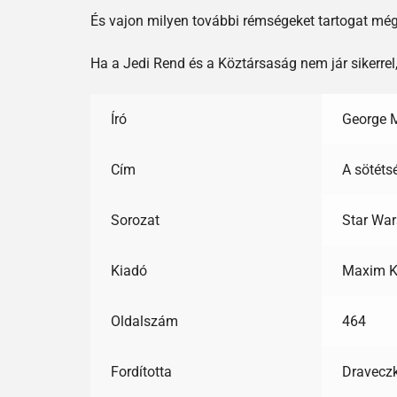
És vajon milyen további rémségeket tartogat mé
Ha a Jedi Rend és a Köztársaság nem jár sikerre
Író
George 
Cím
A sötéts
Sorozat
Star War
Kiadó
Maxim K
Oldalszám
464
Fordította
Dravecz