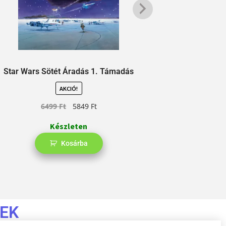
Star Wars Sötét Áradás 1. Támadás
Star Wa
AKCIÓ!
6499
Ft
5849
Ft
Készleten
Kosárba
EK