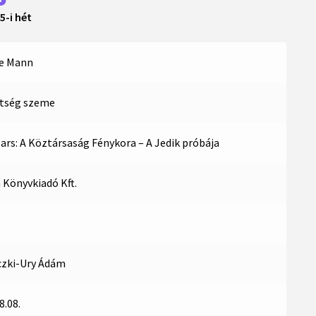
5-i hét
e Mann
étség szeme
ars: A Köztársaság Fénykora – A Jedik próbája
Könyvkiadó Kft.
czki-Ury Ádám
8.08.