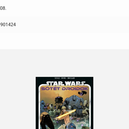
08.
6901424