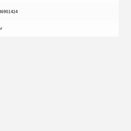
36901424
r