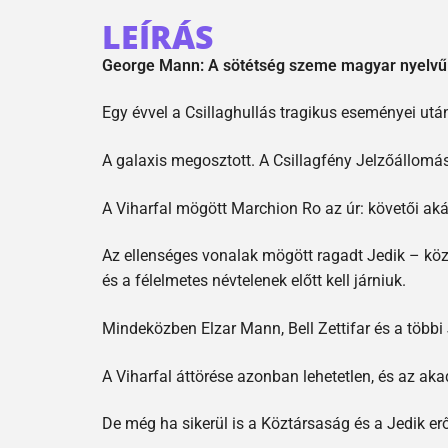
LEÍRÁS
George Mann: A sötétség szeme magyar nyelvű
Egy évvel a Csillaghullás tragikus eseményei után
A galaxis megosztott. A Csillagfény Jelzőállomás
A Viharfal mögött Marchion Ro az úr: követői aká
Az ellenséges vonalak mögött ragadt Jedik – közt
és a félelmetes névtelenek előtt kell járniuk.
Mindeközben Elzar Mann, Bell Zettifar és a többi
A Viharfal áttörése azonban lehetetlen, és az ak
De még ha sikerül is a Köztársaság és a Jedik er