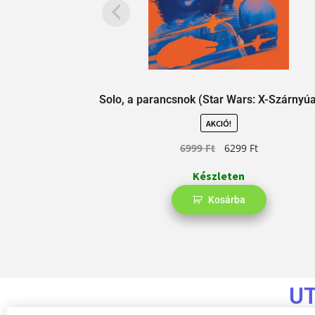
Solo, a parancsnok (Star Wars: X-Szárnyúa
AKCIÓ!
6999
Ft
6299
Ft
Készleten
Kosárba
U