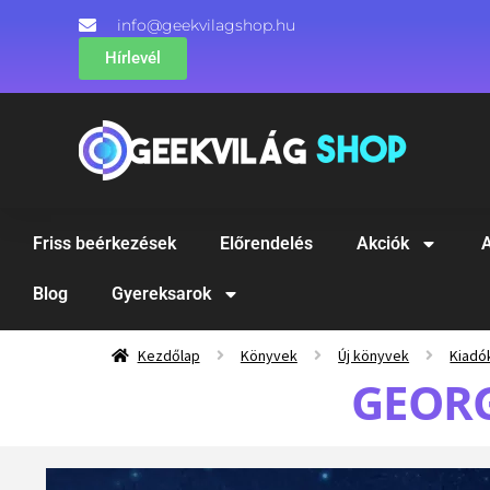
info@geekvilagshop.hu
Hírlevél
Friss beérkezések
Előrendelés
Akciók
A
Blog
Gyereksarok
Kezdőlap
Könyvek
Új könyvek
Kiadó
GEORG