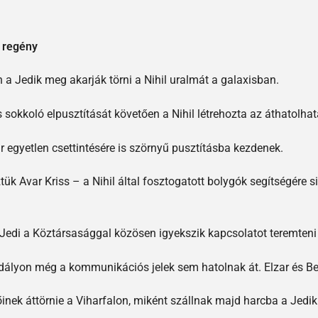
 regény
 a Jedik meg akarják törni a Nihil uralmát a galaxisban.
 sokkoló elpusztítását követően a Nihil létrehozta az áthatolhat
r egyetlen csettintésére is szörnyű pusztításba kezdenek.
ük Avar Kriss – a Nihil által fosztogatott bolygók segítségére s
 Jedi a Köztársasággal közösen igyekszik kapcsolatot teremteni
adályon még a kommunikációs jelek sem hatolnak át. Elzar és Bel
őinek áttörnie a Viharfalon, miként szállnak majd harcba a Jedi