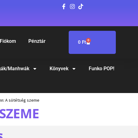
Fiókom
Pénztár
0
0
Ft
ák/Manhwák
Könyvek
Funko POP!
n: A sötétség szeme
 SZEME
S