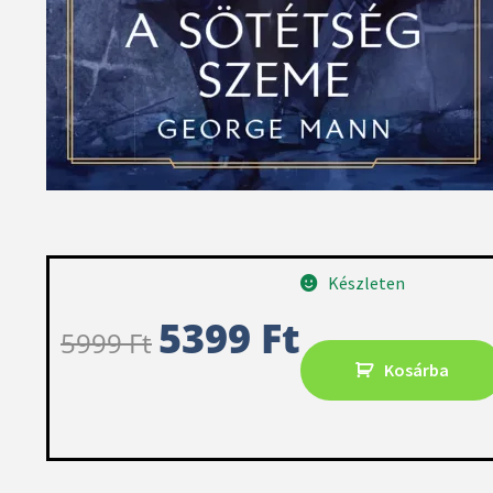
Készleten
5399
Ft
5999
Ft
Kosárba