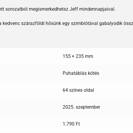
tett sorozatból megismerkedhetsz Jeff mindennapjaival.
ha kedvenc szárazföldi hősünk egy szimbiótával gabalyodik öss
155 × 235 mm
Puhatáblás kötés
64 színes oldal
2025. szeptember
1.790 Ft