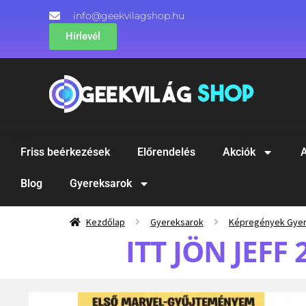
info@geekvilagshop.hu
Hírlevél
Friss beérkezések
Előrendelés
Akciók
A
Blog
Gyereksarok
Kezdőlap
Gyereksarok
Képregények Gye
ITT JÖN JEFF