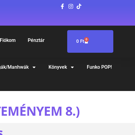
Fiókom
Pénztár
0
0
Ft
ák/Manhwák
Könyvek
Funko POP!
JTEMÉNYEM 8.)
S