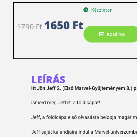
Készleten
1650
Ft
1790
Ft
Kosárba
LEÍRÁS
Itt Jön Jeff 2. (Első Marvel-Gyűjteményem 8.)
Ismerd meg Jeffet, a földicápát!
Jeff, a földicápa első olvasásra belopja magát 
Jeff saját kalandjaira indul a Marvel-univerzumb