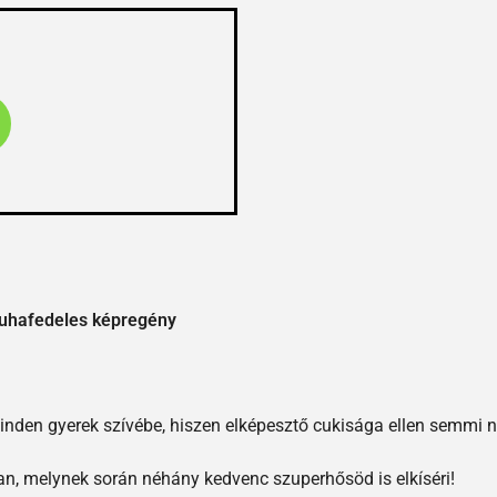
 puhafedeles képregény
minden gyerek szívébe, hiszen elképesztő cukisága ellen semmi
an, melynek során néhány kedvenc szuperhősöd is elkíséri!