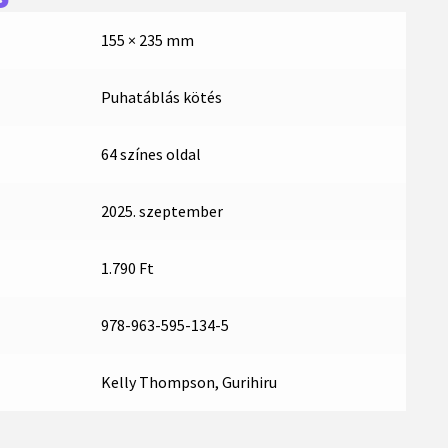
155 × 235 mm
Puhatáblás kötés
64 színes oldal
2025. szeptember
1.790 Ft
978-963-595-134-5
Kelly Thompson, Gurihiru