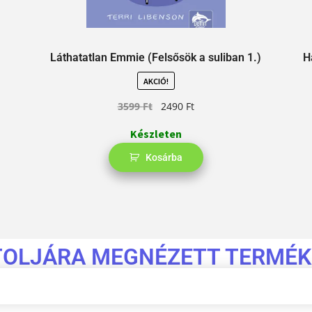
Láthatatlan Emmie (Felsősök a suliban 1.)
H
AKCIÓ!
3599
Ft
2490
Ft
Készleten
Kosárba
TOLJÁRA MEGNÉZETT TERMÉK