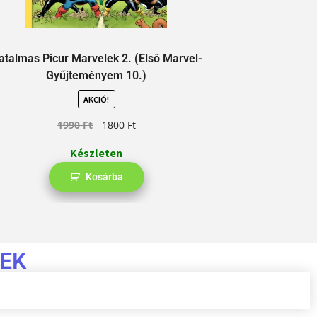
atalmas Picur Marvelek 2. (Első Marvel-
Itt Jön Jeff 1.
Gyűjteményem 10.)
AKCIÓ!
1990
Ft
1800
Ft
Készleten
Kosárba
EK