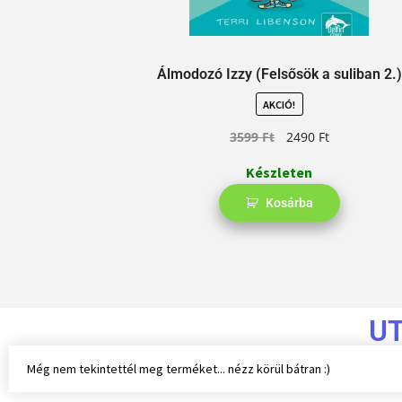
Álmodozó Izzy (Felsősök a suliban 2.)
AKCIÓ!
3599
Ft
2490
Ft
Készleten
Kosárba
U
Még nem tekintettél meg terméket... nézz körül bátran :)