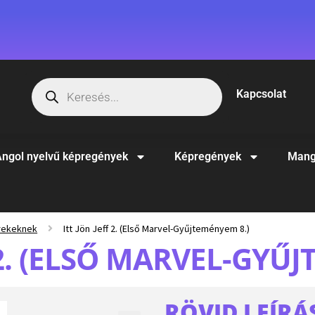
Kapcsolat
ngol nyelvű képregények
Képregények
Mang
rekeknek
Itt Jön Jeff 2. (Első Marvel-Gyűjteményem 8.)
 2. (ELSŐ MARVEL-GYŰ
RÖVID LEÍRÁ