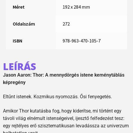
Méret
192 x 284 mm
Oldalszám
272
ISBN
978-963-470-105-7
LEÍRÁS
Jason Aaron: Thor: A mennydörgés istene keménytáblás
képregény
Eltűnt istenek. Kozmikus nyomozás. Ősi fenyegetés.
Amikor Thor kutatásba fog, hogy kiderítse, mi történt egy
távoli világ elnémult istenségeivel, ijesztő felfedezést tesz:
egy rejtélyes erő szisztematikusan levadássza az univerzum