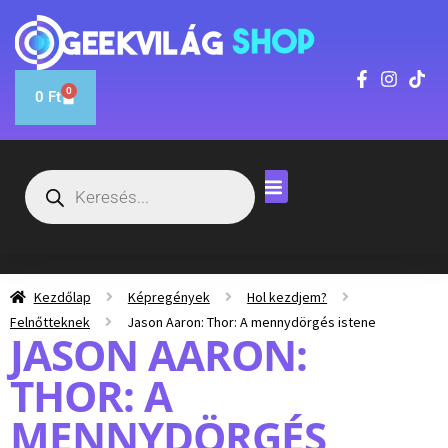
0
0
Ft
Kezdőlap
Képregények
Hol kezdjem?
Felnőtteknek
Jason Aaron: Thor: A mennydörgés istene
JASON AARON:
THOR: A
MENNYDÖRGÉS