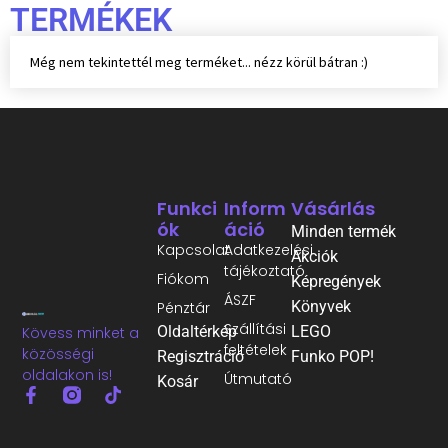
TERMÉKEK
Még nem tekintettél meg terméket... nézz körül bátran :)
Funkci
Inform
Vásárlás
Ók
Áció
Minden termék
Kapcsolat
Adatkezelési
Akciók
tájékoztató
Fiókom
Képregények
ÁSZF
Könyvek
Pénztár
Szállítási
Oldaltérkép
LEGO
Kövess minket a
feltételek
közösségi
Regisztráció
Funko POP!
oldalakon is!
Útmutató
Kosár