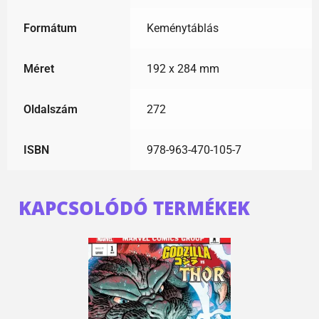
Formátum
Keménytáblás
Méret
192 x 284 mm
Oldalszám
272
ISBN
978-963-470-105-7
KAPCSOLÓDÓ TERMÉKEK