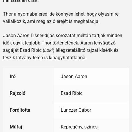
halhatatlan urait.
Thor a nyomába ered, de könnyen lehet, hogy olyasmire
vállalkozik, ami még az ő erejét is meghaladja…
Jason Aaron Eisner-díjas sorozatát méltán tartják minden
idők egyik legjobb Thor-történetének. Aaron lenyűgöző
sagáját Esad Ribic (
Loki
) lélegzetelállító rajzai kísérik és
teszik látvány terén is kihagyhatatlanná.
Író
Jason Aaron
Rajzoló
Esad Ribic
Fordította
Lunczer Gábor
Műfaj
Képregény, színes