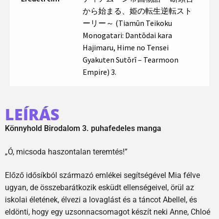
から始まる、姫の転生逆転スト
ーリー～ (Tiamūn Teikoku
Monogatari: Dantōdai kara
Hajimaru, Hime no Tensei
Gyakuten Sutōrī – Tearmoon
Empire) 3.
LEÍRÁS
Könnyhold Birodalom 3. puhafedeles manga
„Ó, micsoda haszontalan teremtés!”
Előző idősíkból származó emlékei segítségével Mia félve
ugyan, de összebarátkozik esküdt ellenségeivel, örül az
iskolai életének, élvezi a lovaglást és a táncot Abellel, és
eldönti, hogy egy uzsonnacsomagot készít neki Anne, Chloé