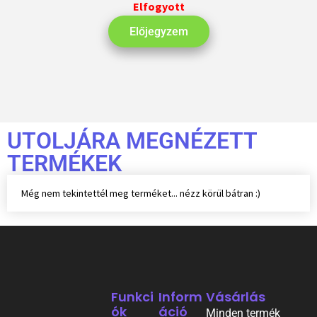
Elfogyott
Előjegyzem
UTOLJÁRA MEGNÉZETT
TERMÉKEK
Még nem tekintettél meg terméket... nézz körül bátran :)
Funkci
Inform
Vásárlás
Ók
Áció
Minden termék