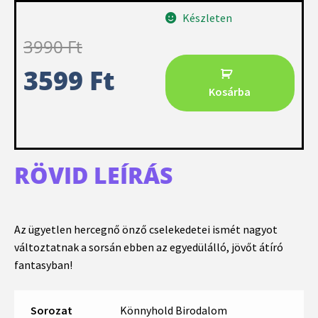
Készleten
3990
Ft
3599
Ft
Kosárba
RÖVID LEÍRÁS
Az ügyetlen hercegnő önző cselekedetei ismét nagyot
változtatnak a sorsán ebben az egyedülálló, jövőt átíró
fantasyban!
Sorozat
Könnyhold Birodalom