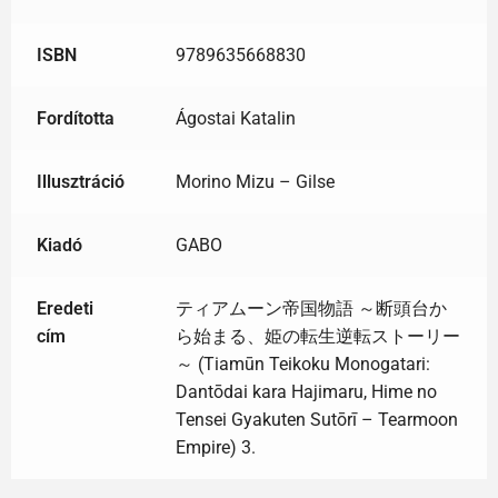
ISBN
9789635668830
Fordította
Ágostai Katalin
Illusztráció
Morino Mizu – Gilse
Kiadó
GABO
Eredeti
ティアムーン帝国物語 ～断頭台か
cím
ら始まる、姫の転生逆転ストーリー
～ (Tiamūn Teikoku Monogatari:
Dantōdai kara Hajimaru, Hime no
Tensei Gyakuten Sutōrī – Tearmoon
Empire) 3.