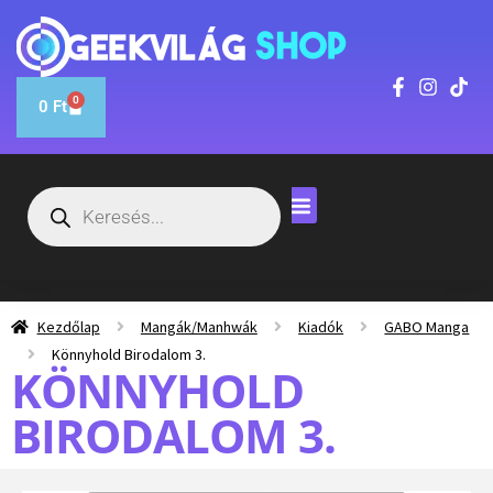
0
0
Ft
Kezdőlap
Mangák/Manhwák
Kiadók
GABO Manga
Könnyhold Birodalom 3.
KÖNNYHOLD
BIRODALOM 3.