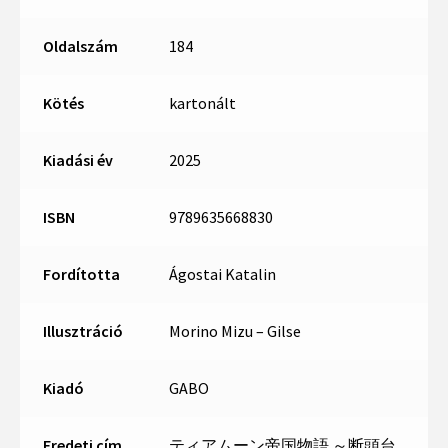
Oldalszám
184
Kötés
kartonált
Kiadási év
2025
ISBN
9789635668830
Fordította
Ágostai Katalin
Illusztráció
Morino Mizu – Gilse
Kiadó
GABO
Eredeti cím
ティアムーン帝国物語 ～断頭台