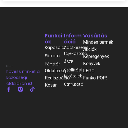
Funkci
Inform
Vásárlás
Ók
Áció
Minden termék
Kapcsolat
Adatkezelési
Akciók
tájékoztató
Fiókom
Képregények
ÁSZF
Könyvek
Pénztár
Szállítási
Oldaltérkép
LEGO
Kövess minket a
feltételek
közösségi
Regisztráció
Funko POP!
oldalakon is!
Útmutató
Kosár