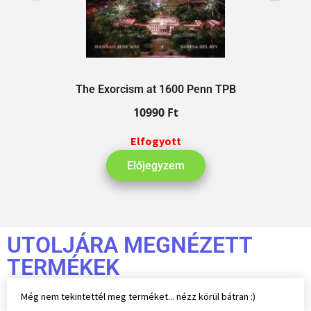
The Exorcism at 1600 Penn TPB
10990
Ft
Elfogyott
Előjegyzem
UTOLJÁRA MEGNÉZETT
TERMÉKEK
Még nem tekintettél meg terméket... nézz körül bátran :)