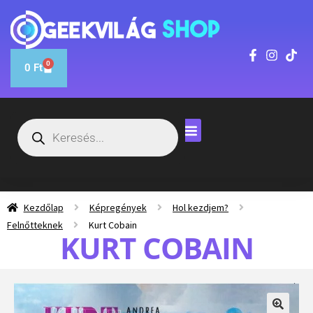
0
0
Ft
Kezdőlap
Képregények
Hol kezdjem?
Felnőtteknek
Kurt Cobain
KURT COBAIN