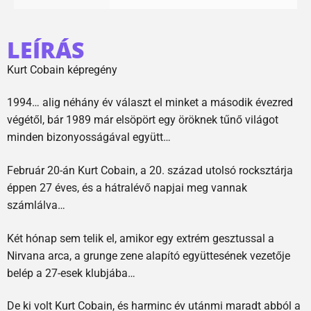
LEÍRÁS
Kurt Cobain képregény
1994… alig néhány év választ el minket a második évezred
végétől, bár 1989 már elsöpört egy öröknek tűnő világot
minden bizonyosságával együtt…
Február 20-án Kurt Cobain, a 20. század utolsó rocksztárja
éppen 27 éves, és a hátralévő napjai meg vannak
számlálva…
Két hónap sem telik el, amikor egy extrém gesztussal a
Nirvana arca, a grunge zene alapító együttesének vezetője
belép a 27-esek klubjába…
De ki volt Kurt Cobain, és harminc év utánmi maradt abból a