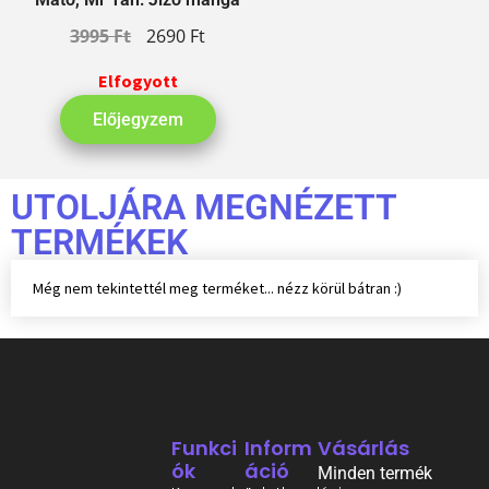
3995
Ft
2690
Ft
Elfogyott
Előjegyzem
UTOLJÁRA MEGNÉZETT
TERMÉKEK
Még nem tekintettél meg terméket... nézz körül bátran :)
Funkci
Inform
Vásárlás
Ók
Áció
Minden termék