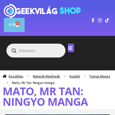
0
0
Ft
Kezdőlap
Mangák/Manhwák
Kiadók
Fumax Manga
Mato, Mr Tan: Ningyo manga
MATO, MR TAN:
NINGYO MANGA