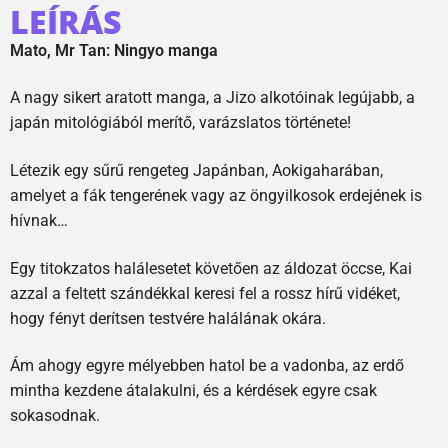
LEÍRÁS
Mato, Mr Tan: Ningyo manga
A nagy sikert aratott manga, a Jizo alkotóinak legújabb, a
japán mitológiából merítő, varázslatos története!
Létezik egy sűrű rengeteg Japánban, Aokigaharában,
amelyet a fák tengerének vagy az öngyilkosok erdejének is
hívnak…
Egy titokzatos halálesetet követően az áldozat öccse, Kai
azzal a feltett szándékkal keresi fel a rossz hírű vidéket,
hogy fényt derítsen testvére halálának okára.
Ám ahogy egyre mélyebben hatol be a vadonba, az erdő
mintha kezdene átalakulni, és a kérdések egyre csak
sokasodnak.