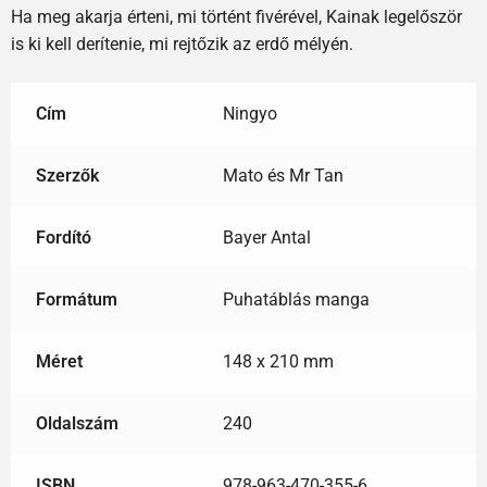
Ha meg akarja érteni, mi történt fivérével, Kainak legelőször
is ki kell derítenie, mi rejtőzik az erdő mélyén.
Cím
Ningyo
Szerzők
Mato és Mr Tan
Fordító
Bayer Antal
Formátum
Puhatáblás manga
Méret
148 x 210 mm
Oldalszám
240
ISBN
978-963-470-355-6