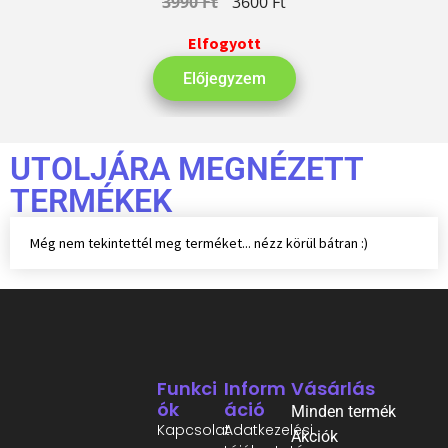
3990
Ft
3600
Ft
Elfogyott
Előjegyzem
UTOLJÁRA MEGNÉZETT
TERMÉKEK
Még nem tekintettél meg terméket... nézz körül bátran :)
Funkci
Inform
Vásárlás
Ók
Áció
Minden termék
Kapcsolat
Adatkezelési
Akciók