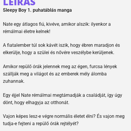
LEÍRÁS
Sleepy Boy 1. puhatáblás manga
Nate egy átlagos fiú, kivéve, amikor alszik: ilyenkor a
rémálmai életre kelnek!
A fiatalember túl sok kávét iszik, hogy ébren maradjon és
elkerülje, hogy a szülei és nővére veszélybe kerüljenek.
Amikor repülő órák jelennek meg az égen, furcsa lények
szállják meg a világot és az emberek mély álomba
zuhannak.
Egy éjjel Nate rémálmai megtámadják a családját, így úgy
dönt, hogy elhagyja az otthonát.
Vajon képes lesz-e végre normális életet élni? És vajon meg
tudja-e fejteni a repülő órák rejtélyét?