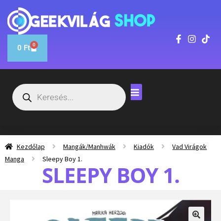
0
0
Ft
Kezdőlap
Mangák/Manhwák
Kiadók
Vad Virágok
Manga
Sleepy Boy 1.
SLEEPY BOY 1.