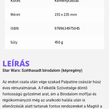
Kötés
Keménytáblás
Méret
155 x 235 mm
ISBN
9789634975045
Súly
450 g
LEÍRÁS
Star Wars: Széthasadt birodalom (képregény)
Az endori csata után vége szakad Palpatine császár húsz
éves rémuralmának. A Felkelők Szövetsége döntő
fontosságú győzelmet arat, ám a Birodalom moffjai és
régiókormányzói még az uralkodó halála után is
ellenőrzésük alatt tartanak fontos rendszereket a Magtól a