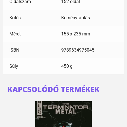
Oldalszám
152 oldal
Kötés
Keménytáblás
Méret
155 x 235 mm
ISBN
9789634975045
Súly
450 g
KAPCSOLÓDÓ TERMÉKEK