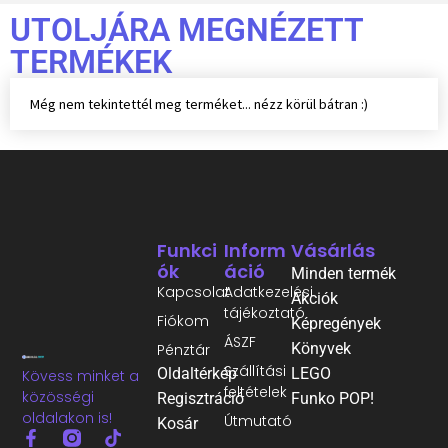
UTOLJÁRA MEGNÉZETT
TERMÉKEK
Még nem tekintettél meg terméket... nézz körül bátran :)
Funkci
Inform
Vásárlás
Ók
Áció
Minden termék
Kapcsolat
Adatkezelési
Akciók
tájékoztató
Fiókom
Képregények
ÁSZF
Könyvek
Pénztár
Szállítási
Oldaltérkép
LEGO
Kövess minket a
feltételek
közösségi
Regisztráció
Funko POP!
oldalakon is!
Útmutató
Kosár