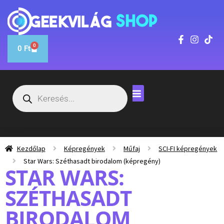
0
0
Ft
Kezdőlap
Képregények
Műfaj
SCI-FI képregények
Star Wars: Széthasadt birodalom (képregény)
STAR WARS:
SZÉTHASADT
BIRODALOM