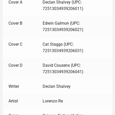
Cover A
Declan Shalvey (UPC:
72513034939206011)
Cover B
Edwin Galmon (UPC:
72513034939206021)
Cover C
Cat Staggs (UPC:
72513034939206031)
Cover D
David Cousens (UPC:
72513034939206041)
Writer
Declan Shalvey
Artist
Lorenzo Re