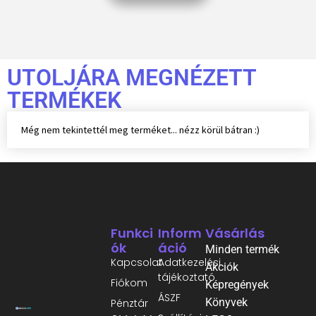
UTOLJÁRA MEGNÉZETT
TERMÉKEK
Még nem tekintettél meg terméket... nézz körül bátran :)
Funkci
Inform
Vásárlás
Ók
Áció
Minden termék
Kapcsolat
Adatkezelési
Akciók
tájékoztató
Fiókom
Képregények
ÁSZF
Könyvek
Pénztár