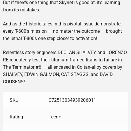
But if there’s one thing that Skynet is good at, it’s learning
from its mistakes.
And as the historic tales in this pivotal issue demonstrate,
every T-600’s mission — no matter the outcome — brought
the lethal T-800s one step closer to activation!
Relentless story engineers DECLAN SHALVEY and LORENZO
RE repeatedly test their titanium-framed titans to failure in
The Terminator #6 — all encased in Coltan-alloy covers by
SHALVEY, EDWIN GALMON, CAT STAGGS, and DAVID
COUSENS!
SKU
C72513034939206011
Rating
Teen+