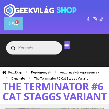
0
0
Ft
Kezdőlap
Képregények
Angol nyelvű képregények
Dynamite
The Terminator #6 Cat Staggs Variant
THE TERMINATOR #6
CAT STAGGS VARIANT