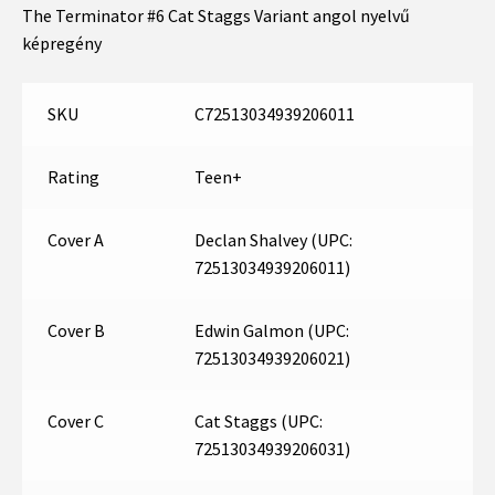
The Terminator #6 Cat Staggs Variant angol nyelvű
képregény
SKU
C72513034939206011
Rating
Teen+
Cover A
Declan Shalvey (UPC:
72513034939206011)
Cover B
Edwin Galmon (UPC:
72513034939206021)
Cover C
Cat Staggs (UPC:
72513034939206031)