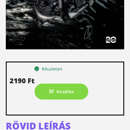
Készleten
2190
Ft
Kosárba
RÖVID LEÍRÁS