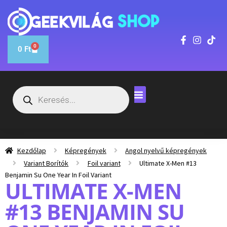
0
0
Ft
Kezdőlap
Képregények
Angol nyelvű képregények
Variant Borítók
Foil variant
Ultimate X-Men #13
Benjamin Su One Year In Foil Variant
ULTIMATE X-MEN
#13 BENJAMIN SU