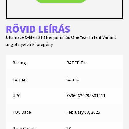
RÖVID LEÍRÁS
Ultimate X-Men #13 Benjamin Su One Year In Foil Variant
angol nyelvű képregény
Rating
RATED T+
Format
Comic
UPC
75960620798501311
FOC Date
February 03, 2025
Page Count
28