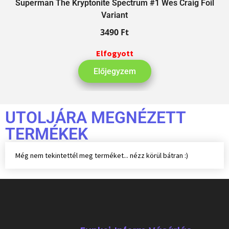
Superman The Kryptonite Spectrum #1 Wes Craig Foil
Variant
3490
Ft
Elfogyott
Előjegyzem
UTOLJÁRA MEGNÉZETT
TERMÉKEK
Még nem tekintettél meg terméket... nézz körül bátran :)