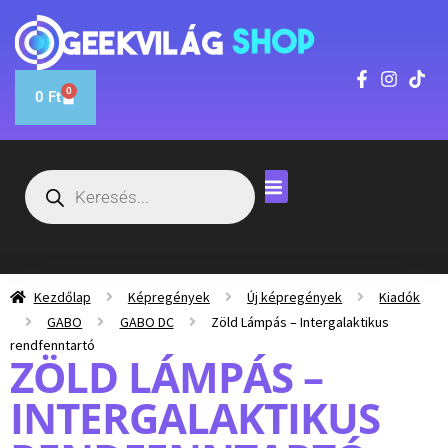
0
0
Ft
Kezdőlap
Képregények
Új képregények
Kiadók
GABO
GABO DC
Zöld Lámpás – Intergalaktikus
rendfenntartó
ZÖLD LÁMPÁS –
INTERGALAKTIKUS