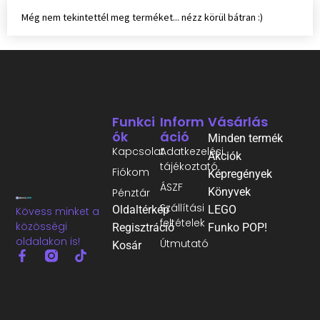
Még nem tekintettél meg terméket... nézz körül bátran :)
Funkci
Inform
Vásárlás
Ók
Áció
Minden termék
Kapcsolat
Adatkezelési
Akciók
tájékoztató
Fiókom
Képregények
ÁSZF
Könyvek
Pénztár
Szállítási
Oldaltérkép
LEGO
Kövess minket a
feltételek
közösségi
Regisztráció
Funko POP!
oldalakon is!
Útmutató
Kosár