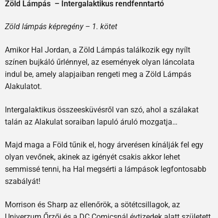
Zöld Lámpás – Intergalaktikus rendfenntartó
Zöld lámpás képregény – 1. kötet
Amikor Hal Jordan, a Zöld Lámpás találkozik egy nyílt
színen bujkáló űrlénnyel, az események olyan láncolata
indul be, amely alapjaiban rengeti meg a Zöld Lámpás
Alakulatot.
Intergalaktikus összeesküvésről van szó, ahol a szálakat
talán az Alakulat soraiban lapuló áruló mozgatja…
Majd maga a Föld tűnik el, hogy árverésen kínálják fel egy
olyan vevőnek, akinek az igényét csakis akkor lehet
semmissé tenni, ha Hal megsérti a lámpások legfontosabb
szabályát!
Morrison és Sharp az ellenőrök, a sötétcsillagok, az
Univerzum Őrzői és a DC Comicsnál évtizedek alatt született