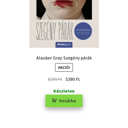
Alasdair Gray: Szegény párák
AKCIÓ!
6299
Ft
5390
Ft
Készleten
Kosárba