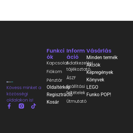
Funkci
Inform
Vásárlás
Ók
Áció
Minden termék
Kapcsolat
Adatkezelési
Akciók
tájékoztató
Fiókom
Képregények
ÁSZF
Könyvek
Pénztár
Szállítási
Oldaltérkép
LEGO
Kövess minket a
feltételek
közösségi
Regisztráció
Funko POP!
oldalakon is!
Útmutató
Kosár