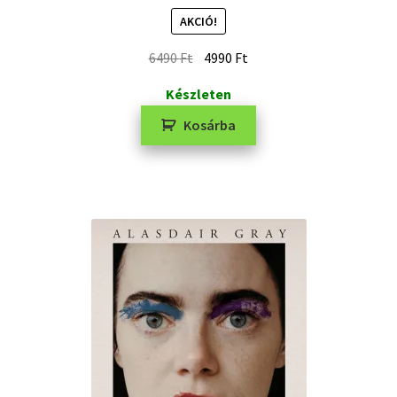
AKCIÓ!
6490
Ft
4990
Ft
Készleten
Kosárba