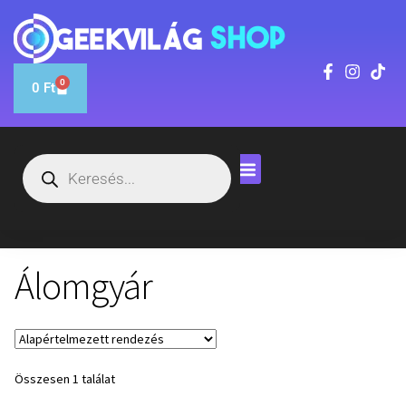
0
0
Ft
Álomgyár
Összesen 1 találat