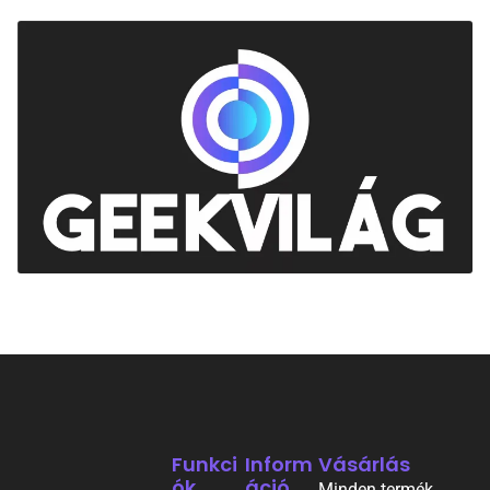
Funkci
Inform
Vásárlás
Ók
Áció
Minden termék