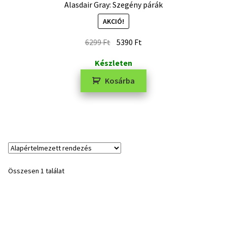
Alasdair Gray: Szegény párák
AKCIÓ!
6299
Ft
5390
Ft
Készleten
Kosárba
Összesen 1 találat