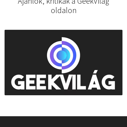
Ajánlók, kritikák a GeekVilág
oldalon