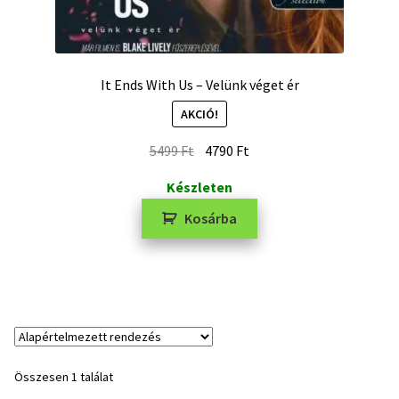
It Ends With Us – Velünk véget ér
AKCIÓ!
5499
Ft
4790
Ft
Készleten
Kosárba
Összesen 1 találat