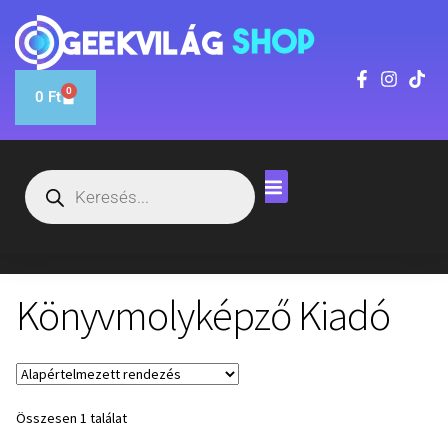
0
0
Ft
Könyvmolyképző Kiadó
Összesen 1 találat