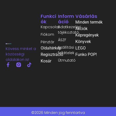
Funkci
Inform
Vásárlás
Ók
Áció
Minden termék
Kapcsolat
Adatkezelési
Akciók
tájékoztató
Fiókom
Képregények
ÁSZF
Könyvek
Pénztár
Szállítási
Oldaltérkép
LEGO
Kövess minket a
feltételek
közösségi
Regisztráció
Funko POP!
oldalakon is!
Útmutató
Kosár
©2026 Minden jog fenntartva