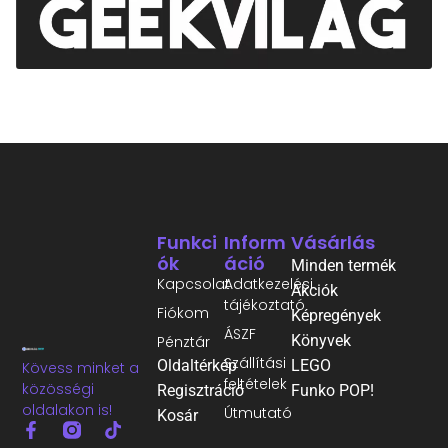
Funkci
Inform
Vásárlás
Ók
Áció
Minden termék
Kapcsolat
Adatkezelési
Akciók
tájékoztató
Fiókom
Képregények
ÁSZF
Könyvek
Pénztár
Szállítási
Oldaltérkép
LEGO
Kövess minket a
feltételek
közösségi
Regisztráció
Funko POP!
oldalakon is!
Útmutató
Kosár