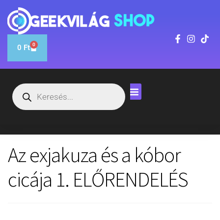
0
0
Ft
Az exjakuza és a kóbor
cicája 1. ELŐRENDELÉS