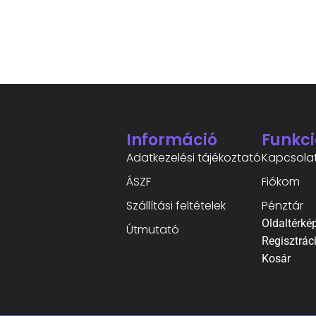
Információ
Funkci
Adatkezelési tájékoztató
Kapcsola
ÁSZF
Fiókom
Szállítási feltételek
Pénztár
Oldaltérké
Útmutató
Regisztrác
Kosár