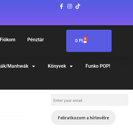
Fiókom
Pénztár
0
0
Ft
ák/Manhwák
Könyvek
Funko POP!
Feliratkozom a hírlevélre