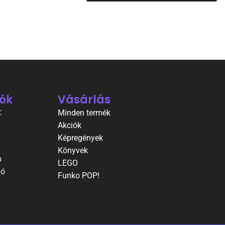
ók
Vásárlás
t
Minden termék
Akciók
Képregények
Könyvek
p
LEGO
ió
Funko POP!