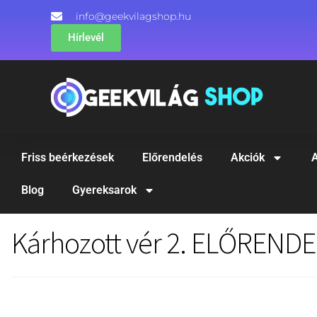
info@geekvilagshop.hu
Hírlevél
Friss beérkezések
Előrendelés
Akciók
A
Blog
Gyereksarok
Kárhozott vér 2. ELŐREND