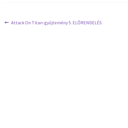
Attack On Titan-gyűjtemény 5. ELŐRENDELÉS