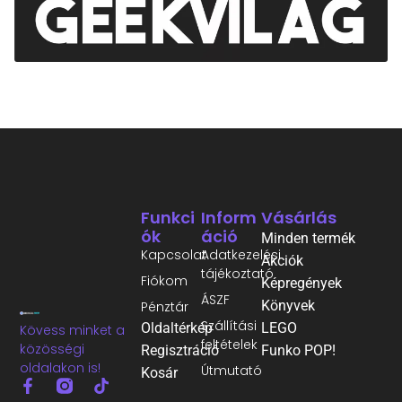
Funkci
Inform
Vásárlás
Ók
Áció
Minden termék
Kapcsolat
Adatkezelési
Akciók
tájékoztató
Fiókom
Képregények
ÁSZF
Könyvek
Pénztár
Szállítási
Oldaltérkép
LEGO
Kövess minket a
feltételek
közösségi
Regisztráció
Funko POP!
oldalakon is!
Útmutató
Kosár