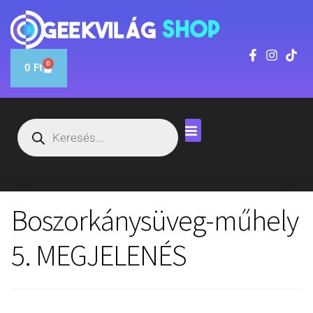
0
0
Ft
Boszorkánysüveg-műhely
5. MEGJELENÉS