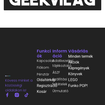
Funkci
Inform
Vásárlás
Ók
Áció
Minden termék
Kapcsolat
Adatkezelési
Akciók
tájékoztató
Fiókom
Képregények
ÁSZF
Könyvek
Pénztár
Szállítási
Oldaltérkép
LEGO
Kövess minket a
feltételek
közösségi
Regisztráció
Funko POP!
oldalakon is!
Útmutató
Kosár